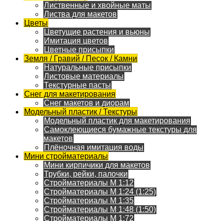
Лиственные и хвойные маты
Листва для макетов
Цветы
Цветущие растения и вьюны
Имитация цветов
Цветные присыпки
Земля / Гравий / Песок / Камни
Натуральные присыпки
Листовые материалы
Текстурные пасты
Снег для макетирования
Снег макетов и диорам
Модельный пластик / Текстуры
Модельный пластик для макетирования
Самоклеющиеся бумажные текстуры для
макетов
Плёночная имитация воды
Мини стройматериалы
Мини кирпичики для макетов
Трубки, рейки, палочки
Стройматериалы M 1:12
Стройматериалы M 1:24 (1:25)
Стройматериалы M 1:35
Стройматериалы M 1:48 (1:50)
Стройматериалы M 1:72