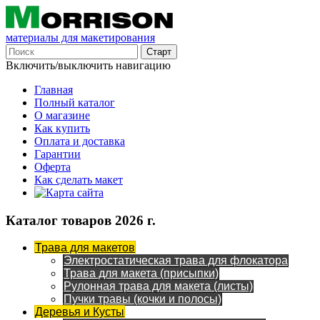
материалы для макетирования
Включить/выключить навигацию
Главная
Полный каталог
О магазине
Как купить
Оплата и доставка
Гарантии
Оферта
Как сделать макет
Каталог товаров 2026 г.
Трава для макетов
Электростатическая трава для флокатора
Трава для макета (присыпки)
Рулонная трава для макета (листы)
Пучки травы (кочки и полосы)
Деревья и Кусты