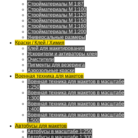
Стройматериалы M 1:87
Стройматериалы M 1:100
Стройматериалы M 1:120
Стройматериалы M 1:150
Стройматериалы M 1:160
Стройматериалы M 1:200
Универсальные размеры
Краски / Клей / Химия
Клей для макетирования
Ускорители и активаторы клея
Очистители
Пигменты для везеринга
Аэрозольные краски
Военная техника для макетов
Военная техника для макетов в масштабе
1:250
Военная техника для макетов в масштабе
1:300
Военная техника для макетов в масштабе
1:400
Военная техника для макетов в масштабе
1:500
Автобусы для макетов
Автобусы в масштабе 1:250
Автобусы в масштабе 1:300