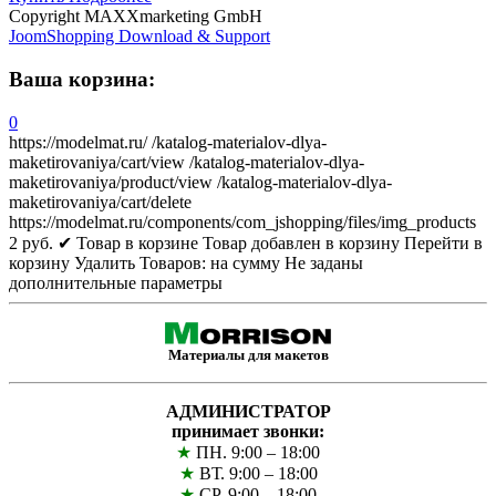
Copyright MAXXmarketing GmbH
JoomShopping Download & Support
Ваша корзина:
0
https://modelmat.ru/
/katalog-materialov-dlya-
maketirovaniya/cart/view
/katalog-materialov-dlya-
maketirovaniya/product/view
/katalog-materialov-dlya-
maketirovaniya/cart/delete
https://modelmat.ru/components/com_jshopping/files/img_products
2
руб.
✔ Товар в корзине
Товар добавлен в корзину
Перейти в
корзину
Удалить
Товаров:
на сумму
Не заданы
дополнительные параметры
Материалы для макетов
АДМИНИСТРАТОР
принимает звонки:
★
ПН. 9:00 – 18:00
★
ВТ. 9:00 – 18:00
★
СР. 9:00 – 18:00