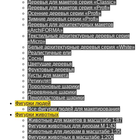
Деревья для макетов серия «Classic»
Деревья для макетов серия «Profi»
Осенние деревья серии «Profi»
Зимние деревья серии «Profi»
Деревья для архитектурных макетов
«ArchiFORMA»
Текстильные архитектурные деревья серия
«Micro»
Белые архитектурные деревья серия «White»
Реалистичные ели
Сосны
Цветущие деревья
Фруктовые деревья
Кусты для макета
Ретикулят
Поролоновые шарики
Деревянные шарики
Пенопластовые шарики
Фигурки людей
Все фигурки людей для макетирования
Фигурки животных
Животные для макетов в масштабе 1:87
Фигурки животных для диорам М 1:43
Животные для диорам в масштабе 1:35
Фигурки животных в масштабе 1:200