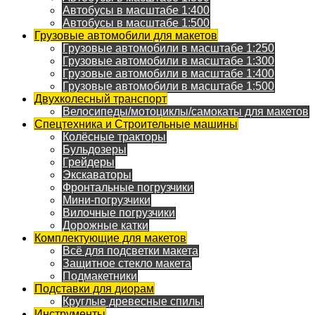
Автобусы в масштабе 1:400
Автобусы в масштабе 1:500
Грузовые автомобили для макетов
Грузовые автомобили в масштабе 1:250
Грузовые автомобили в масштабе 1:300
Грузовые автомобили в масштабе 1:400
Грузовые автомобили в масштабе 1:500
Двухколесный транспорт
Велосипеды/мотоциклы/самокаты для макетов
Спецтехника и Строительные машины
Колёсные тракторы
Бульдозеры
Грейдеры
Экскаваторы
Фронтальные погрузчики
Мини-погрузчики
Вилочные погрузчики
Дорожные катки
Комплектующие для макетов
Всё для подсветки макета
Защитное стекло макета
Подмакетники
Подставки для диорам
Круглые древесные спилы
Инструменты