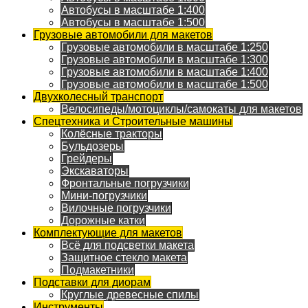
Автобусы в масштабе 1:400
Автобусы в масштабе 1:500
Грузовые автомобили для макетов
Грузовые автомобили в масштабе 1:250
Грузовые автомобили в масштабе 1:300
Грузовые автомобили в масштабе 1:400
Грузовые автомобили в масштабе 1:500
Двухколесный транспорт
Велосипеды/мотоциклы/самокаты для макетов
Спецтехника и Строительные машины
Колёсные тракторы
Бульдозеры
Грейдеры
Экскаваторы
Фронтальные погрузчики
Мини-погрузчики
Вилочные погрузчики
Дорожные катки
Комплектующие для макетов
Всё для подсветки макета
Защитное стекло макета
Подмакетники
Подставки для диорам
Круглые древесные спилы
Инструменты