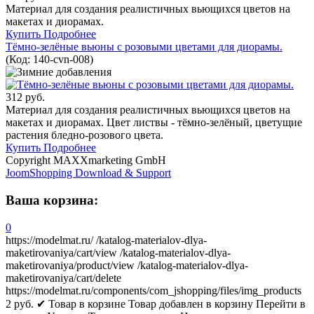
Материал для создания реалистичных вьющихся цветов на
макетах и диорамах.
Купить
Подробнее
Тёмно-зелёные вьюны с розовыми цветами для диорамы.
(Код:
140-cvn-008
)
312 руб.
Материал для создания реалистичных вьющихся цветов на
макетах и диорамах. Цвет листвы - тёмно-зелёный, цветущие
растения бледно-розового цвета.
Купить
Подробнее
Copyright MAXXmarketing GmbH
JoomShopping Download & Support
Ваша корзина:
0
https://modelmat.ru/
/katalog-materialov-dlya-
maketirovaniya/cart/view
/katalog-materialov-dlya-
maketirovaniya/product/view
/katalog-materialov-dlya-
maketirovaniya/cart/delete
https://modelmat.ru/components/com_jshopping/files/img_products
2
руб.
✔ Товар в корзине
Товар добавлен в корзину
Перейти в