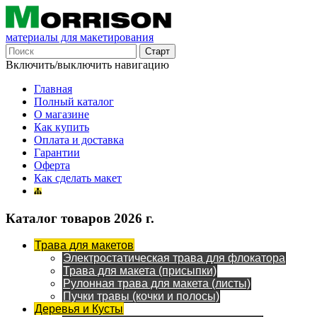
материалы для макетирования
Включить/выключить навигацию
Главная
Полный каталог
О магазине
Как купить
Оплата и доставка
Гарантии
Оферта
Как сделать макет
Каталог товаров 2026 г.
Трава для макетов
Электростатическая трава для флокатора
Трава для макета (присыпки)
Рулонная трава для макета (листы)
Пучки травы (кочки и полосы)
Деревья и Кусты