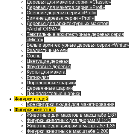
Деревья для макетов серия «Classic»
Деревья для макетов серия «Profi»
Осенние деревья серии «Profi»
Зимние деревья серии «Profi»
Деревья для архитектурных макетов
«ArchiFORMA»
Текстильные архитектурные деревья серия
«Micro»
Белые архитектурные деревья серия «White»
Реалистичные ели
Сосны
Цветущие деревья
Фруктовые деревья
Кусты для макета
Ретикулят
Поролоновые шарики
Деревянные шарики
Пенопластовые шарики
Фигурки людей
Все фигурки людей для макетирования
Фигурки животных
Животные для макетов в масштабе 1:87
Фигурки животных для диорам М 1:43
Животные для диорам в масштабе 1:35
Фигурки животных в масштабе 1:200