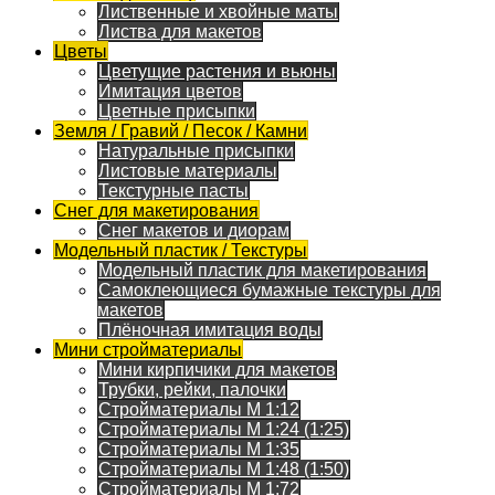
Лиственные и хвойные маты
Листва для макетов
Цветы
Цветущие растения и вьюны
Имитация цветов
Цветные присыпки
Земля / Гравий / Песок / Камни
Натуральные присыпки
Листовые материалы
Текстурные пасты
Снег для макетирования
Снег макетов и диорам
Модельный пластик / Текстуры
Модельный пластик для макетирования
Самоклеющиеся бумажные текстуры для
макетов
Плёночная имитация воды
Мини стройматериалы
Мини кирпичики для макетов
Трубки, рейки, палочки
Стройматериалы M 1:12
Стройматериалы M 1:24 (1:25)
Стройматериалы M 1:35
Стройматериалы M 1:48 (1:50)
Стройматериалы M 1:72