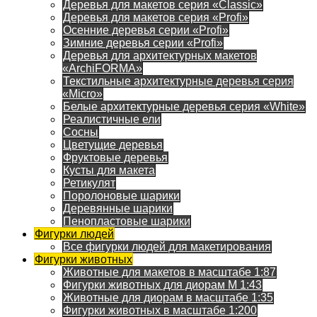
Деревья для макетов серия «Classic»
Деревья для макетов серия «Profi»
Осенние деревья серии «Profi»
Зимние деревья серии «Profi»
Деревья для архитектурных макетов
«ArchiFORMA»
Текстильные архитектурные деревья серия
«Micro»
Белые архитектурные деревья серия «White»
Реалистичные ели
Сосны
Цветущие деревья
Фруктовые деревья
Кусты для макета
Ретикулят
Поролоновые шарики
Деревянные шарики
Пенопластовые шарики
Фигурки людей
Все фигурки людей для макетирования
Фигурки животных
Животные для макетов в масштабе 1:87
Фигурки животных для диорам М 1:43
Животные для диорам в масштабе 1:35
Фигурки животных в масштабе 1:200