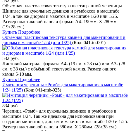
532 руб.
Объемная пластмассовая текстура шестигранной черепицы
Шинглас для кукольных домиков и румбоксов в масштабе
1/24, а так же диорам и макетов в масштабе 1/20 или 1/25.
Размер пластиковой панели формат А4- 190мм. Х 280мм.
(19х28 см.).
Купить
Подробнее
Объёмная пластиковая текстура камней для макетирования и
диорам в масштабе 1/24 (или 1/25)
(Код:
041-to-001
)
532 руб.
Листовой материал формата А4- (19 см. х 28 см.) или А3- (28
см. х 38 см.) с объёмной текстурой камня. Размер одного
камня 5-10 мм.
Купить
Подробнее
Имитация черепицы «Ромб» для макетирования в масштабе
1:24 (1/25)
(Код:
041-rmb-025
)
834 руб.
Черепица «Ромб» для кукольных домиков и румбоксов в
масштабе 1/24. Так же идеальна для использования при
создании миниатюр, диорам и макетов в масштабе 1/20 и 1/25.
Размер пластиковой панели 380мм. Х 280мм. (28х38 см.).