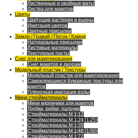
Лиственные и хвойные маты
Листва для макетов
Цветы
Цветущие растения и вьюны
Имитация цветов
Цветные присыпки
Земля / Гравий / Песок / Камни
Натуральные присыпки
Листовые материалы
Текстурные пасты
Снег для макетирования
Снег макетов и диорам
Модельный пластик / Текстуры
Модельный пластик для макетирования
Самоклеющиеся бумажные текстуры для
макетов
Плёночная имитация воды
Мини стройматериалы
Мини кирпичики для макетов
Трубки, рейки, палочки
Стройматериалы M 1:12
Стройматериалы M 1:24 (1:25)
Стройматериалы M 1:35
Стройматериалы M 1:48 (1:50)
Стройматериалы M 1:72