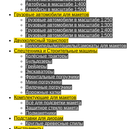
Автобусы в масштабе 1:400
Автобусы в масштабе 1:500
Грузовые автомобили для макетов
Грузовые автомобили в масштабе 1:250
Грузовые автомобили в масштабе 1:300
Грузовые автомобили в масштабе 1:400
Грузовые автомобили в масштабе 1:500
Двухколесный транспорт
Велосипеды/мотоциклы/самокаты для макетов
Спецтехника и Строительные машины
Колёсные тракторы
Бульдозеры
Грейдеры
Экскаваторы
Фронтальные погрузчики
Мини-погрузчики
Вилочные погрузчики
Дорожные катки
Комплектующие для макетов
Всё для подсветки макета
Защитное стекло макета
Подмакетники
Подставки для диорам
Круглые древесные спилы
Инструменты