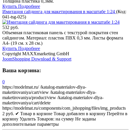
Толщина пластика 0,3мм.
Купить
Подробнее
Имитация сайдинга для макетирования в масштабе 1:24
(Код:
041-tsg-025
)
532 руб.
Объемная пластиковая панель с текстурой покрытия стен
сайдингом. Материал: пластик ПВХ 0,3 мм. Листы формата
А4- (19 см. х 28 см.)
Купить
Подробнее
Copyright MAXXmarketing GmbH
JoomShopping Download & Support
Ваша корзина:
0
https://modelmat.ru/
/katalog-materialov-dlya-
maketirovaniya/cart/view
/katalog-materialov-dlya-
maketirovaniya/product/view
/katalog-materialov-dlya-
maketirovaniya/cart/delete
https://modelmat.ru/components/com_jshopping/files/img_products
2
руб.
✔ Товар в корзине
Товар добавлен в корзину
Перейти в
корзину
Удалить
Товаров:
на сумму
Не заданы
дополнительные параметры