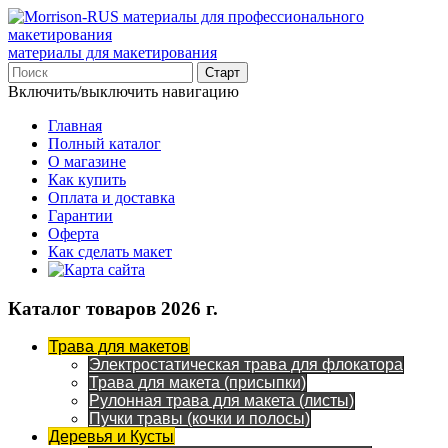
материалы для макетирования
Включить/выключить навигацию
Главная
Полный каталог
О магазине
Как купить
Оплата и доставка
Гарантии
Оферта
Как сделать макет
Каталог товаров 2026 г.
Трава для макетов
Электростатическая трава для флокатора
Трава для макета (присыпки)
Рулонная трава для макета (листы)
Пучки травы (кочки и полосы)
Деревья и Кусты