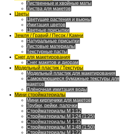
Лиственные и хвойные маты
Листва для макетов
Цветы
Цветущие растения и вьюны
Имитация цветов
Цветные присыпки
Земля / Гравий / Песок / Камни
Натуральные присыпки
Листовые материалы
Текстурные пасты
Снег для макетирования
Снег макетов и диорам
Модельный пластик / Текстуры
Модельный пластик для макетирования
Самоклеющиеся бумажные текстуры для
макетов
Плёночная имитация воды
Мини стройматериалы
Мини кирпичики для макетов
Трубки, рейки, палочки
Стройматериалы M 1:12
Стройматериалы M 1:24 (1:25)
Стройматериалы M 1:35
Стройматериалы M 1:48 (1:50)
Стройматериалы M 1:72