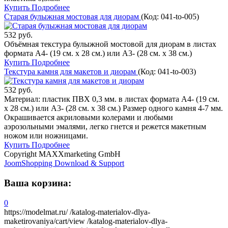
Купить
Подробнее
Старая булыжная мостовая для диорам
(Код:
041-to-005
)
532 руб.
Объёмная текстура булыжной мостовой для диорам в листах
формата А4- (19 см. х 28 см.) или А3- (28 см. х 38 см.)
Купить
Подробнее
Текстура камня для макетов и диорам
(Код:
041-to-003
)
532 руб.
Материал: пластик ПВХ 0,3 мм. в листах формата А4- (19 см.
х 28 см.) или А3- (28 см. х 38 см.) Размер одного камня 4-7 мм.
Окрашивается акриловыми колерами и любыми
аэрозольными эмалями, легко гнется и режется макетным
ножом или ножницами.
Купить
Подробнее
Copyright MAXXmarketing GmbH
JoomShopping Download & Support
Ваша корзина:
0
https://modelmat.ru/
/katalog-materialov-dlya-
maketirovaniya/cart/view
/katalog-materialov-dlya-