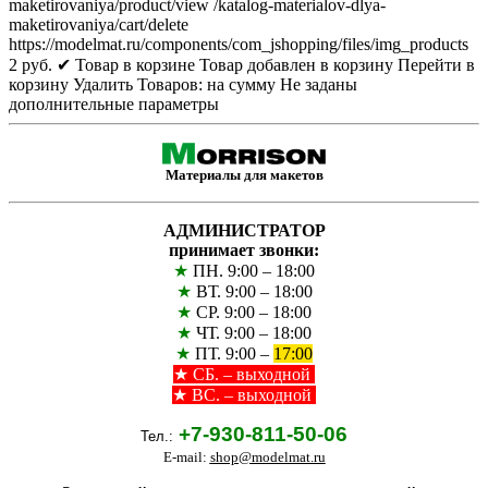
maketirovaniya/product/view
/katalog-materialov-dlya-
maketirovaniya/cart/delete
https://modelmat.ru/components/com_jshopping/files/img_products
2
руб.
✔ Товар в корзине
Товар добавлен в корзину
Перейти в
корзину
Удалить
Товаров:
на сумму
Не заданы
дополнительные параметры
Материалы для макетов
АДМИНИСТРАТОР
принимает звонки:
★
ПН. 9:00 – 18:00
★
ВТ. 9:00 – 18:00
★
СР. 9:00 – 18:00
★
ЧТ. 9:00 – 18:00
★
ПТ. 9:00 –
17:00
★
СБ. – выходной
★ ВС. – выходной
+7-930-811-50-06
Тел.:
E-mail:
shop@modelmat.ru