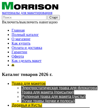
материалы для макетирования
Включить/выключить навигацию
Главная
Полный каталог
О магазине
Как купить
Оплата и доставка
Гарантии
Оферта
Как сделать макет
Каталог товаров 2026 г.
Трава для макетов
Электростатическая трава для флокатора
Трава для макета (присыпки)
Рулонная трава для макета (листы)
Пучки травы (кочки и полосы)
Деревья и Кусты