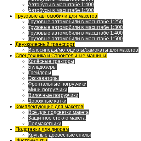
Автобусы в масштабе 1:400
Автобусы в масштабе 1:500
Грузовые автомобили для макетов
Грузовые автомобили в масштабе 1:250
Грузовые автомобили в масштабе 1:300
Грузовые автомобили в масштабе 1:400
Грузовые автомобили в масштабе 1:500
Двухколесный транспорт
Велосипеды/мотоциклы/самокаты для макетов
Спецтехника и Строительные машины
Колёсные тракторы
Бульдозеры
Грейдеры
Экскаваторы
Фронтальные погрузчики
Мини-погрузчики
Вилочные погрузчики
Дорожные катки
Комплектующие для макетов
Всё для подсветки макета
Защитное стекло макета
Подмакетники
Подставки для диорам
Круглые древесные спилы
Инструменты