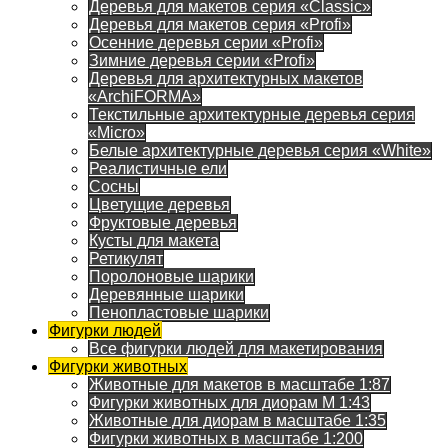
Деревья для макетов серия «Classic»
Деревья для макетов серия «Profi»
Осенние деревья серии «Profi»
Зимние деревья серии «Profi»
Деревья для архитектурных макетов
«ArchiFORMA»
Текстильные архитектурные деревья серия
«Micro»
Белые архитектурные деревья серия «White»
Реалистичные ели
Сосны
Цветущие деревья
Фруктовые деревья
Кусты для макета
Ретикулят
Поролоновые шарики
Деревянные шарики
Пенопластовые шарики
Фигурки людей
Все фигурки людей для макетирования
Фигурки животных
Животные для макетов в масштабе 1:87
Фигурки животных для диорам М 1:43
Животные для диорам в масштабе 1:35
Фигурки животных в масштабе 1:200