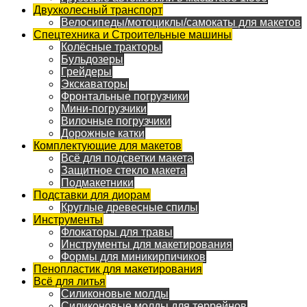
Двухколесный транспорт
Велосипеды/мотоциклы/самокаты для макетов
Спецтехника и Строительные машины
Колёсные тракторы
Бульдозеры
Грейдеры
Экскаваторы
Фронтальные погрузчики
Мини-погрузчики
Вилочные погрузчики
Дорожные катки
Комплектующие для макетов
Всё для подсветки макета
Защитное стекло макета
Подмакетники
Подставки для диорам
Круглые древесные спилы
Инструменты
Флокаторы для травы
Инструменты для макетирования
Формы для миникирпичиков
Пенопластик для макетирования
Всё для литья
Силиконовые молды
Силиконовые молды для террейнов