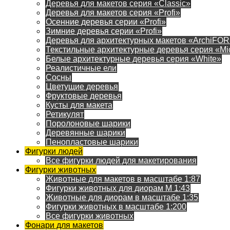
Деревья для макетов серия «Classic»
Деревья для макетов серия «Profi»
Осенние деревья серии «Profi»
Зимние деревья серии «Profi»
Деревья для архитектурных макетов «ArchiFO
Текстильные архитектурные деревья серия «Mi
Белые архитектурные деревья серия «White»
Реалистичные ели
Сосны
Цветущие деревья
Фруктовые деревья
Кусты для макета
Ретикулят
Поролоновые шарики
Деревянные шарики
Пенопластовые шарики
Фигурки людей
Все фигурки людей для макетирования
Фигурки животных
Животные для макетов в масштабе 1:87
Фигурки животных для диорам М 1:43
Животные для диорам в масштабе 1:35
Фигурки животных в масштабе 1:200
Все фигурки животных
Фонари для макетов