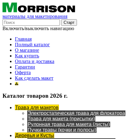
материалы для макетирования
Включить/выключить навигацию
Главная
Полный каталог
О магазине
Как купить
Оплата и доставка
Гарантии
Оферта
Как сделать макет
Каталог товаров 2026 г.
Трава для макетов
Электростатическая трава для флокатора
Трава для макета (присыпки)
Рулонная трава для макета (листы)
Пучки травы (кочки и полосы)
Деревья и Кусты