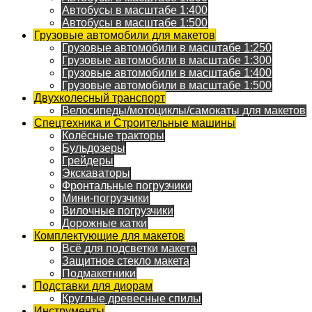
Автобусы в масштабе 1:400
Автобусы в масштабе 1:500
Грузовые автомобили для макетов
Грузовые автомобили в масштабе 1:250
Грузовые автомобили в масштабе 1:300
Грузовые автомобили в масштабе 1:400
Грузовые автомобили в масштабе 1:500
Двухколесный транспорт
Велосипеды/мотоциклы/самокаты для макетов
Спецтехника и Строительные машины
Колёсные тракторы
Бульдозеры
Грейдеры
Экскаваторы
Фронтальные погрузчики
Мини-погрузчики
Вилочные погрузчики
Дорожные катки
Комплектующие для макетов
Всё для подсветки макета
Защитное стекло макета
Подмакетники
Подставки для диорам
Круглые древесные спилы
Инструменты