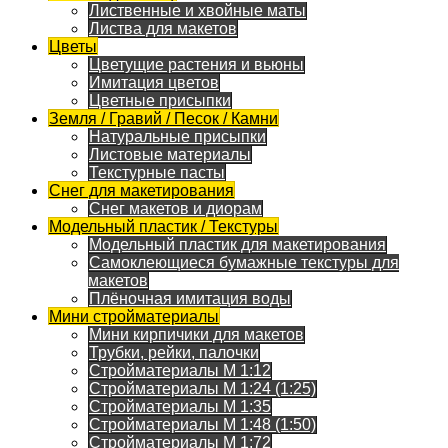
Лиственные и хвойные маты
Листва для макетов
Цветы
Цветущие растения и вьюны
Имитация цветов
Цветные присыпки
Земля / Гравий / Песок / Камни
Натуральные присыпки
Листовые материалы
Текстурные пасты
Снег для макетирования
Снег макетов и диорам
Модельный пластик / Текстуры
Модельный пластик для макетирования
Самоклеющиеся бумажные текстуры для
макетов
Плёночная имитация воды
Мини стройматериалы
Мини кирпичики для макетов
Трубки, рейки, палочки
Стройматериалы M 1:12
Стройматериалы M 1:24 (1:25)
Стройматериалы M 1:35
Стройматериалы M 1:48 (1:50)
Стройматериалы M 1:72