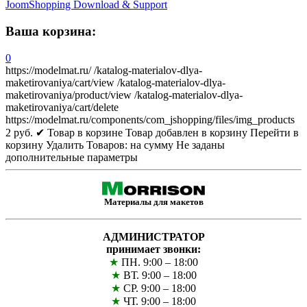
JoomShopping Download & Support
Ваша корзина:
0
https://modelmat.ru/
/katalog-materialov-dlya-
maketirovaniya/cart/view
/katalog-materialov-dlya-
maketirovaniya/product/view
/katalog-materialov-dlya-
maketirovaniya/cart/delete
https://modelmat.ru/components/com_jshopping/files/img_products
2
руб.
✔ Товар в корзине
Товар добавлен в корзину
Перейти в
корзину
Удалить
Товаров:
на сумму
Не заданы
дополнительные параметры
Материалы для макетов
АДМИНИСТРАТОР
принимает звонки:
★
ПН. 9:00 – 18:00
★
ВТ. 9:00 – 18:00
★
СР. 9:00 – 18:00
★
ЧТ. 9:00 – 18:00