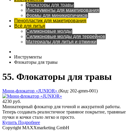
Флокаторы для травы
Инструменты для макетирования
Формы для миникирпичиков
Пенопластик для макетирования
Всё для литья
Силиконовые молды
Силиконовые молды для террейнов
Материалы для литья и отминки
Инструменты
Флокаторы для травы
55. Флокаторы для травы
Мини-флокатор «JUNIOR»
(Код:
202-gmm-001
)
4230 руб.
Миниатюрный флокатор для точной и аккуратной работы.
Теперь создавать реалистичное травяное покрытие, травяные
пучки и кочки стало легко и просто.
Купить
Подробнее
Copyright MAXXmarketing GmbH