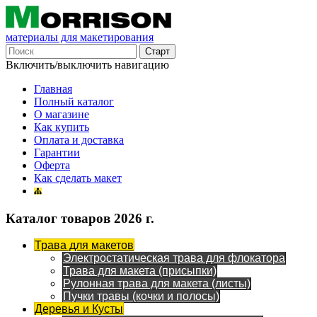
материалы для макетирования
Включить/выключить навигацию
Главная
Полный каталог
О магазине
Как купить
Оплата и доставка
Гарантии
Оферта
Как сделать макет
Каталог товаров 2026 г.
Трава для макетов
Электростатическая трава для флокатора
Трава для макета (присыпки)
Рулонная трава для макета (листы)
Пучки травы (кочки и полосы)
Деревья и Кусты