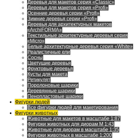
Деревья для макетов серия «Classic»
Деревья для макетов серия «Profi»
Осенние деревья серии «Profi»
Зимние деревья серии «Profi»
Деревья для архитектурных макетов
«ArchiFORMA»
Текстильные архитектурные деревья серия
«Micro»
Белые архитектурные деревья серия «White»
Реалистичные ели
Сосны
Цветущие деревья
Фруктовые деревья
Кусты для макета
Ретикулят
Поролоновые шарики
Деревянные шарики
Пенопластовые шарики
Фигурки людей
Все фигурки людей для макетирования
Фигурки животных
Животные для макетов в масштабе 1:87
Фигурки животных для диорам М 1:43
Животные для диорам в масштабе 1:35
Фигурки животных в масштабе 1:200