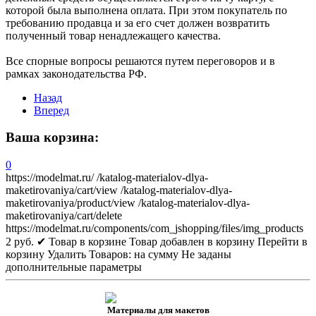
которой была выполнена оплата. При этом покупатель по
требованию продавца и за его счет должен возвратить
полученный товар ненадлежащего качества.
Все спорные вопросы решаются путем переговоров и в
рамках законодательства РФ.
Назад
Вперед
Ваша корзина:
0
https://modelmat.ru/
/katalog-materialov-dlya-
maketirovaniya/cart/view
/katalog-materialov-dlya-
maketirovaniya/product/view
/katalog-materialov-dlya-
maketirovaniya/cart/delete
https://modelmat.ru/components/com_jshopping/files/img_products
2
руб.
✔ Товар в корзине
Товар добавлен в корзину
Перейти в
корзину
Удалить
Товаров:
на сумму
Не заданы
дополнительные параметры
Материалы для макетов