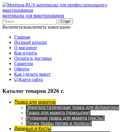
материалы для макетирования
Включить/выключить навигацию
Главная
Полный каталог
О магазине
Как купить
Оплата и доставка
Гарантии
Оферта
Как сделать макет
Каталог товаров 2026 г.
Трава для макетов
Электростатическая трава для флокатора
Трава для макета (присыпки)
Рулонная трава для макета (листы)
Пучки травы (кочки и полосы)
Деревья и Кусты