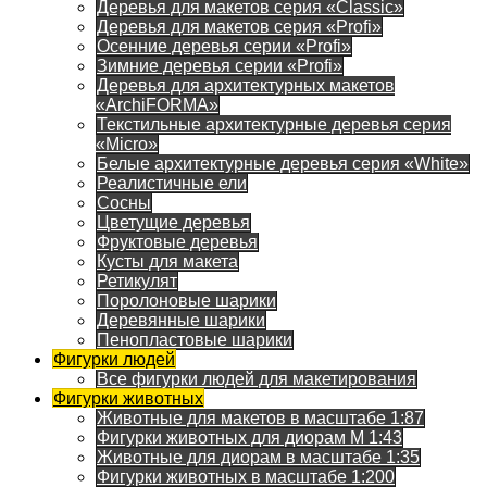
Деревья для макетов серия «Classic»
Деревья для макетов серия «Profi»
Осенние деревья серии «Profi»
Зимние деревья серии «Profi»
Деревья для архитектурных макетов
«ArchiFORMA»
Текстильные архитектурные деревья серия
«Micro»
Белые архитектурные деревья серия «White»
Реалистичные ели
Сосны
Цветущие деревья
Фруктовые деревья
Кусты для макета
Ретикулят
Поролоновые шарики
Деревянные шарики
Пенопластовые шарики
Фигурки людей
Все фигурки людей для макетирования
Фигурки животных
Животные для макетов в масштабе 1:87
Фигурки животных для диорам М 1:43
Животные для диорам в масштабе 1:35
Фигурки животных в масштабе 1:200