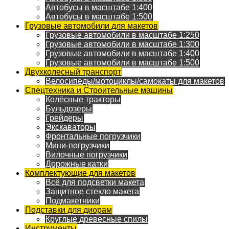
Автобусы в масштабе 1:400
Автобусы в масштабе 1:500
Грузовые автомобили для макетов
Грузовые автомобили в масштабе 1:250
Грузовые автомобили в масштабе 1:300
Грузовые автомобили в масштабе 1:400
Грузовые автомобили в масштабе 1:500
Двухколесный транспорт
Велосипеды/мотоциклы/самокаты для макетов
Спецтехника и Строительные машины
Колёсные тракторы
Бульдозеры
Грейдеры
Экскаваторы
Фронтальные погрузчики
Мини-погрузчики
Вилочные погрузчики
Дорожные катки
Комплектующие для макетов
Всё для подсветки макета
Защитное стекло макета
Подмакетники
Подставки для диорам
Круглые древесные спилы
Инструменты