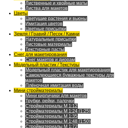
Лиственные и хвойные маты
Листва для макетов
Цветы
Цветущие растения и вьюны
Имитация цветов
Цветные присыпки
Земля / Гравий / Песок / Камни
Натуральные присыпки
Листовые материалы
Текстурные пасты
Снег для макетирования
Снег макетов и диорам
Модельный пластик / Текстуры
Модельный пластик для макетирования
Самоклеющиеся бумажные текстуры для
макетов
Плёночная имитация воды
Мини стройматериалы
Мини кирпичики для макетов
Трубки, рейки, палочки
Стройматериалы M 1:12
Стройматериалы M 1:24 (1:25)
Стройматериалы M 1:35
Стройматериалы M 1:48 (1:50)
Стройматериалы M 1:72