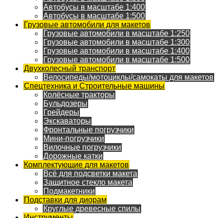
Автобусы в масштабе 1:400
Автобусы в масштабе 1:500
Грузовые автомобили для макетов
Грузовые автомобили в масштабе 1:250
Грузовые автомобили в масштабе 1:300
Грузовые автомобили в масштабе 1:400
Грузовые автомобили в масштабе 1:500
Двухколесный транспорт
Велосипеды/мотоциклы/самокаты для макетов
Спецтехника и Строительные машины
Колёсные тракторы
Бульдозеры
Грейдеры
Экскаваторы
Фронтальные погрузчики
Мини-погрузчики
Вилочные погрузчики
Дорожные катки
Комплектующие для макетов
Всё для подсветки макета
Защитное стекло макета
Подмакетники
Подставки для диорам
Круглые древесные спилы
Инструменты