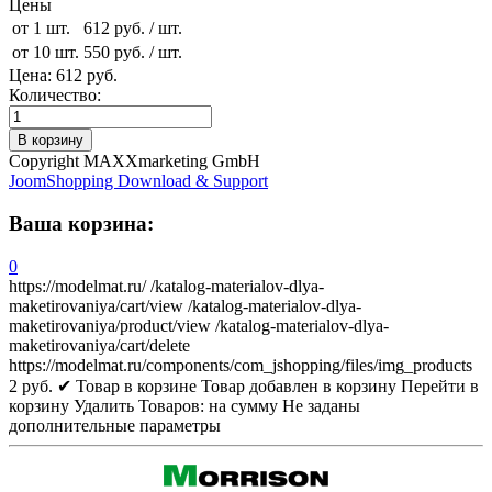
Цены
от 1 шт.
612 руб.
/ шт.
от 10 шт.
550 руб.
/ шт.
Цена:
612 руб.
Количество:
Copyright MAXXmarketing GmbH
JoomShopping Download & Support
Ваша корзина:
0
https://modelmat.ru/
/katalog-materialov-dlya-
maketirovaniya/cart/view
/katalog-materialov-dlya-
maketirovaniya/product/view
/katalog-materialov-dlya-
maketirovaniya/cart/delete
https://modelmat.ru/components/com_jshopping/files/img_products
2
руб.
✔ Товар в корзине
Товар добавлен в корзину
Перейти в
корзину
Удалить
Товаров:
на сумму
Не заданы
дополнительные параметры