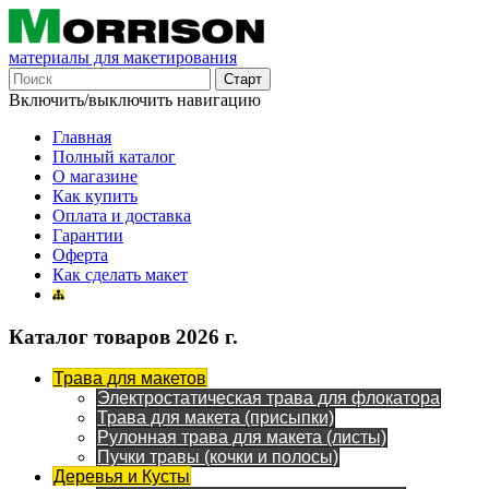
материалы для макетирования
Включить/выключить навигацию
Главная
Полный каталог
О магазине
Как купить
Оплата и доставка
Гарантии
Оферта
Как сделать макет
Каталог товаров 2026 г.
Трава для макетов
Электростатическая трава для флокатора
Трава для макета (присыпки)
Рулонная трава для макета (листы)
Пучки травы (кочки и полосы)
Деревья и Кусты