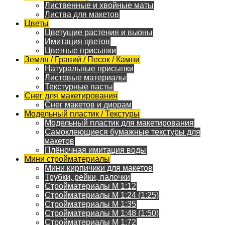
Лиственные и хвойные маты
Листва для макетов
Цветы
Цветущие растения и вьюны
Имитация цветов
Цветные присыпки
Земля / Гравий / Песок / Камни
Натуральные присыпки
Листовые материалы
Текстурные пасты
Снег для макетирования
Снег макетов и диорам
Модельный пластик / Текстуры
Модельный пластик для макетирования
Самоклеющиеся бумажные текстуры для
макетов
Плёночная имитация воды
Мини стройматериалы
Мини кирпичики для макетов
Трубки, рейки, палочки
Стройматериалы M 1:12
Стройматериалы M 1:24 (1:25)
Стройматериалы M 1:35
Стройматериалы M 1:48 (1:50)
Стройматериалы M 1:72