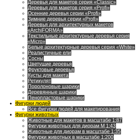
Деревья для макетов серия «Classic»
Деревья для макетов серия «Profi»
Осенние деревья серии «Profi»
Зимние деревья серии «Profi»
Деревья для архитектурных макетов
«ArchiFORMA»
Текстильные архитектурные деревья серия
«Micro»
Белые архитектурные деревья серия «White»
Реалистичные ели
Сосны
Цветущие деревья
Фруктовые деревья
Кусты для макета
Ретикулят
Поролоновые шарики
Деревянные шарики
Пенопластовые шарики
Фигурки людей
Все фигурки людей для макетирования
Фигурки животных
Животные для макетов в масштабе 1:87
Фигурки животных для диорам М 1:43
Животные для диорам в масштабе 1:35
Фигурки животных в масштабе 1:200