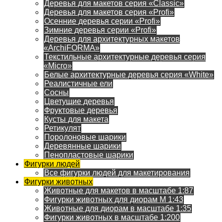
Деревья для макетов серия «Classic»
Деревья для макетов серия «Profi»
Осенние деревья серии «Profi»
Зимние деревья серии «Profi»
Деревья для архитектурных макетов
«ArchiFORMA»
Текстильные архитектурные деревья серия
«Micro»
Белые архитектурные деревья серия «White»
Реалистичные ели
Сосны
Цветущие деревья
Фруктовые деревья
Кусты для макета
Ретикулят
Поролоновые шарики
Деревянные шарики
Пенопластовые шарики
Фигурки людей
Все фигурки людей для макетирования
Фигурки животных
Животные для макетов в масштабе 1:87
Фигурки животных для диорам М 1:43
Животные для диорам в масштабе 1:35
Фигурки животных в масштабе 1:200