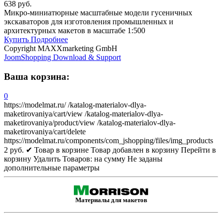
638 руб.
Микро-миниатюрные масштабные модели гусеничных
экскаваторов для изготовления промышленных и
архитектурных макетов в масштабе 1:500
Купить
Подробнее
Copyright MAXXmarketing GmbH
JoomShopping Download & Support
Ваша корзина:
0
https://modelmat.ru/
/katalog-materialov-dlya-
maketirovaniya/cart/view
/katalog-materialov-dlya-
maketirovaniya/product/view
/katalog-materialov-dlya-
maketirovaniya/cart/delete
https://modelmat.ru/components/com_jshopping/files/img_products
2
руб.
✔ Товар в корзине
Товар добавлен в корзину
Перейти в
корзину
Удалить
Товаров:
на сумму
Не заданы
дополнительные параметры
Материалы для макетов