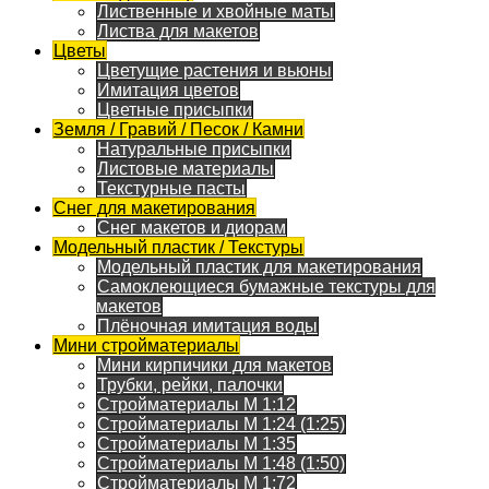
Лиственные и хвойные маты
Листва для макетов
Цветы
Цветущие растения и вьюны
Имитация цветов
Цветные присыпки
Земля / Гравий / Песок / Камни
Натуральные присыпки
Листовые материалы
Текстурные пасты
Снег для макетирования
Снег макетов и диорам
Модельный пластик / Текстуры
Модельный пластик для макетирования
Самоклеющиеся бумажные текстуры для
макетов
Плёночная имитация воды
Мини стройматериалы
Мини кирпичики для макетов
Трубки, рейки, палочки
Стройматериалы M 1:12
Стройматериалы M 1:24 (1:25)
Стройматериалы M 1:35
Стройматериалы M 1:48 (1:50)
Стройматериалы M 1:72