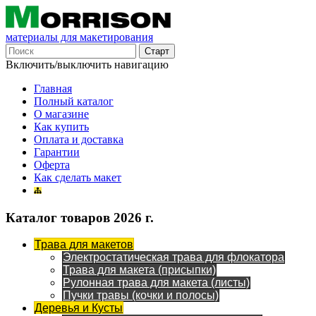
материалы для макетирования
Включить/выключить навигацию
Главная
Полный каталог
О магазине
Как купить
Оплата и доставка
Гарантии
Оферта
Как сделать макет
Каталог товаров 2026 г.
Трава для макетов
Электростатическая трава для флокатора
Трава для макета (присыпки)
Рулонная трава для макета (листы)
Пучки травы (кочки и полосы)
Деревья и Кусты