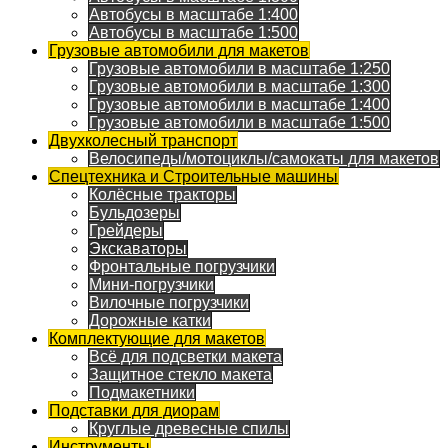
Автобусы в масштабе 1:400
Автобусы в масштабе 1:500
Грузовые автомобили для макетов
Грузовые автомобили в масштабе 1:250
Грузовые автомобили в масштабе 1:300
Грузовые автомобили в масштабе 1:400
Грузовые автомобили в масштабе 1:500
Двухколесный транспорт
Велосипеды/мотоциклы/самокаты для макетов
Спецтехника и Строительные машины
Колёсные тракторы
Бульдозеры
Грейдеры
Экскаваторы
Фронтальные погрузчики
Мини-погрузчики
Вилочные погрузчики
Дорожные катки
Комплектующие для макетов
Всё для подсветки макета
Защитное стекло макета
Подмакетники
Подставки для диорам
Круглые древесные спилы
Инструменты