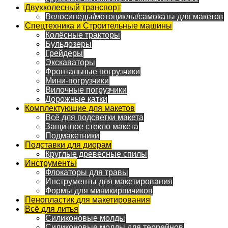
Двухколесный транспорт
Велосипеды/мотоциклы/самокаты для макетов
Спецтехника и Строительные машины
Колёсные тракторы
Бульдозеры
Грейдеры
Экскаваторы
Фронтальные погрузчики
Мини-погрузчики
Вилочные погрузчики
Дорожные катки
Комплектующие для макетов
Всё для подсветки макета
Защитное стекло макета
Подмакетники
Подставки для диорам
Круглые древесные спилы
Инструменты
Флокаторы для травы
Инструменты для макетирования
Формы для миникирпичиков
Пенопластик для макетирования
Всё для литья
Силиконовые молды
Силиконовые молды для террейнов