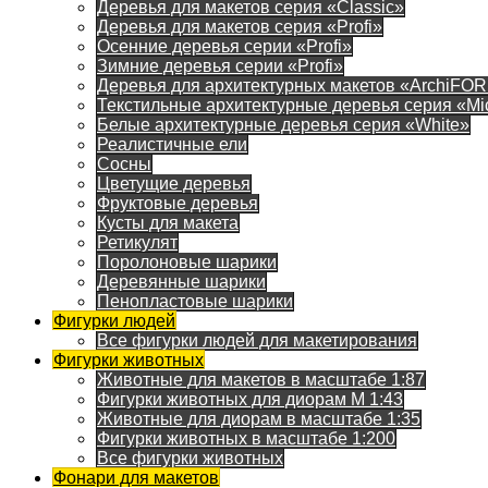
Деревья для макетов серия «Classic»
Деревья для макетов серия «Profi»
Осенние деревья серии «Profi»
Зимние деревья серии «Profi»
Деревья для архитектурных макетов «ArchiFO
Текстильные архитектурные деревья серия «Mi
Белые архитектурные деревья серия «White»
Реалистичные ели
Сосны
Цветущие деревья
Фруктовые деревья
Кусты для макета
Ретикулят
Поролоновые шарики
Деревянные шарики
Пенопластовые шарики
Фигурки людей
Все фигурки людей для макетирования
Фигурки животных
Животные для макетов в масштабе 1:87
Фигурки животных для диорам М 1:43
Животные для диорам в масштабе 1:35
Фигурки животных в масштабе 1:200
Все фигурки животных
Фонари для макетов