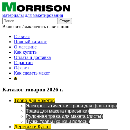
материалы для макетирования
Включить/выключить навигацию
Главная
Полный каталог
О магазине
Как купить
Оплата и доставка
Гарантии
Оферта
Как сделать макет
Каталог товаров 2026 г.
Трава для макетов
Электростатическая трава для флокатора
Трава для макета (присыпки)
Рулонная трава для макета (листы)
Пучки травы (кочки и полосы)
Деревья и Кусты