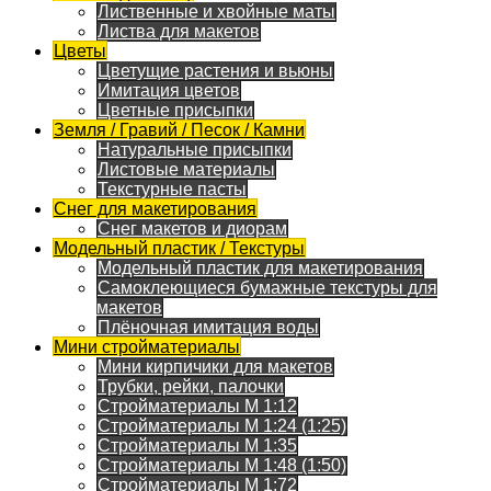
Лиственные и хвойные маты
Листва для макетов
Цветы
Цветущие растения и вьюны
Имитация цветов
Цветные присыпки
Земля / Гравий / Песок / Камни
Натуральные присыпки
Листовые материалы
Текстурные пасты
Снег для макетирования
Снег макетов и диорам
Модельный пластик / Текстуры
Модельный пластик для макетирования
Самоклеющиеся бумажные текстуры для
макетов
Плёночная имитация воды
Мини стройматериалы
Мини кирпичики для макетов
Трубки, рейки, палочки
Стройматериалы M 1:12
Стройматериалы M 1:24 (1:25)
Стройматериалы M 1:35
Стройматериалы M 1:48 (1:50)
Стройматериалы M 1:72