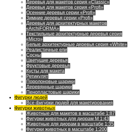
Деревья для макетов серия «Classic»
Деревья для макетов серия «Profi»
Осенние деревья серии «Profi»
Зимние деревья серии «Profi»
Деревья для архитектурных макетов
«ArchiFORMA»
Текстильные архитектурные деревья серия
«Micro»
Белые архитектурные деревья серия «White»
Реалистичные ели
Сосны
Цветущие деревья
Фруктовые деревья
Кусты для макета
Ретикулят
Поролоновые шарики
Деревянные шарики
Пенопластовые шарики
Фигурки людей
Все фигурки людей для макетирования
Фигурки животных
Животные для макетов в масштабе 1:87
Фигурки животных для диорам М 1:43
Животные для диорам в масштабе 1:35
Фигурки животных в масштабе 1:200