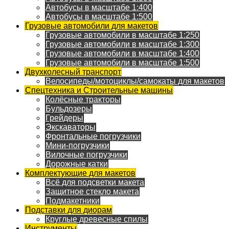
Автобусы в масштабе 1:400
Автобусы в масштабе 1:500
Грузовые автомобили для макетов
Грузовые автомобили в масштабе 1:250
Грузовые автомобили в масштабе 1:300
Грузовые автомобили в масштабе 1:400
Грузовые автомобили в масштабе 1:500
Двухколесный транспорт
Велосипеды/мотоциклы/самокаты для макетов
Спецтехника и Строительные машины
Колёсные тракторы
Бульдозеры
Грейдеры
Экскаваторы
Фронтальные погрузчики
Мини-погрузчики
Вилочные погрузчики
Дорожные катки
Комплектующие для макетов
Всё для подсветки макета
Защитное стекло макета
Подмакетники
Подставки для диорам
Круглые древесные спилы
Инструменты