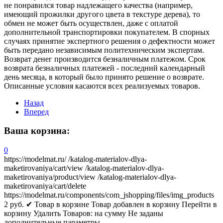
не понравился товар надлежащего качества (например,
имеющий прожилки другого цвета в текстуре дерева), то
обмен не может быть осуществлен, даже с оплатой
дополнительной транспортировки покупателем. В спорных
случаях принятие экспертного решения о дефектности может
быть передано независимым политехническим экспертам.
Возврат денег производится безналичным платежом. Срок
возврата безналичных платежей - последний календарный
день месяца, в который было принято решение о возврате.
Описанные условия касаются всех реализуемых товаров.
Назад
Вперед
Ваша корзина:
0
https://modelmat.ru/
/katalog-materialov-dlya-
maketirovaniya/cart/view
/katalog-materialov-dlya-
maketirovaniya/product/view
/katalog-materialov-dlya-
maketirovaniya/cart/delete
https://modelmat.ru/components/com_jshopping/files/img_products
2
руб.
✔ Товар в корзине
Товар добавлен в корзину
Перейти в
корзину
Удалить
Товаров:
на сумму
Не заданы
дополнительные параметры