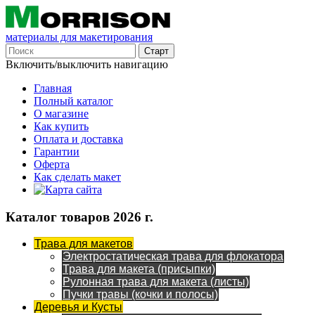
материалы для макетирования
Включить/выключить навигацию
Главная
Полный каталог
О магазине
Как купить
Оплата и доставка
Гарантии
Оферта
Как сделать макет
Каталог товаров 2026 г.
Трава для макетов
Электростатическая трава для флокатора
Трава для макета (присыпки)
Рулонная трава для макета (листы)
Пучки травы (кочки и полосы)
Деревья и Кусты