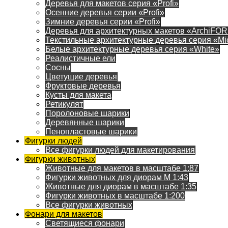
Деревья для макетов серия «Profi»
Осенние деревья серии «Profi»
Зимние деревья серии «Profi»
Деревья для архитектурных макетов «ArchiFO
Текстильные архитектурные деревья серия «Mi
Белые архитектурные деревья серия «White»
Реалистичные ели
Сосны
Цветущие деревья
Фруктовые деревья
Кусты для макета
Ретикулят
Поролоновые шарики
Деревянные шарики
Пенопластовые шарики
Фигурки людей
Все фигурки людей для макетирования
Фигурки животных
Животные для макетов в масштабе 1:87
Фигурки животных для диорам М 1:43
Животные для диорам в масштабе 1:35
Фигурки животных в масштабе 1:200
Все фигурки животных
Фонари для макетов
Светящиеся фонари