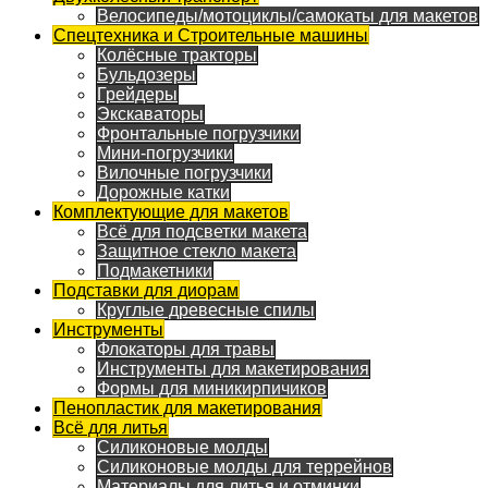
Велосипеды/мотоциклы/самокаты для макетов
Спецтехника и Строительные машины
Колёсные тракторы
Бульдозеры
Грейдеры
Экскаваторы
Фронтальные погрузчики
Мини-погрузчики
Вилочные погрузчики
Дорожные катки
Комплектующие для макетов
Всё для подсветки макета
Защитное стекло макета
Подмакетники
Подставки для диорам
Круглые древесные спилы
Инструменты
Флокаторы для травы
Инструменты для макетирования
Формы для миникирпичиков
Пенопластик для макетирования
Всё для литья
Силиконовые молды
Силиконовые молды для террейнов
Материалы для литья и отминки