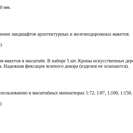
0 мм.
влении ландшафтов архитектурных и железнодорожных макетов.
0
)
ения макетов в масштабе. В наборе 5 шт. Кроны искусственных 
а. Надежная фиксация зеленого декора (изделия не осыпаются).
ользованию в масштабных миниатюрах 1:72, 1:87, 1:100, 1:150, 
)