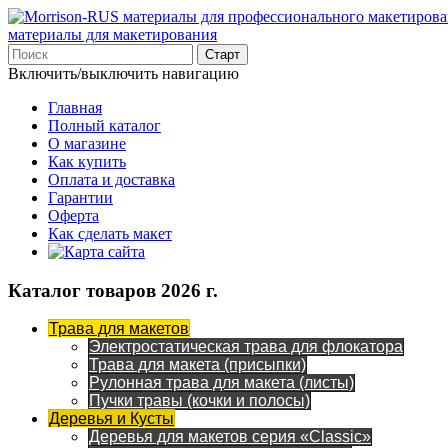
материалы для макетирования
Включить/выключить навигацию
Главная
Полный каталог
О магазине
Как купить
Оплата и доставка
Гарантии
Оферта
Как сделать макет
Каталог товаров 2026 г.
Трава для макетов
Электростатическая трава для флокатора
Трава для макета (присыпки)
Рулонная трава для макета (листы)
Пучки травы (кочки и полосы)
Деревья и Кусты
Деревья для макетов серия «Classic»