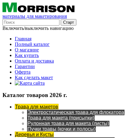
материалы для макетирования
Включить/выключить навигацию
Главная
Полный каталог
О магазине
Как купить
Оплата и доставка
Гарантии
Оферта
Как сделать макет
Каталог товаров 2026 г.
Трава для макетов
Электростатическая трава для флокатора
Трава для макета (присыпки)
Рулонная трава для макета (листы)
Пучки травы (кочки и полосы)
Деревья и Кусты