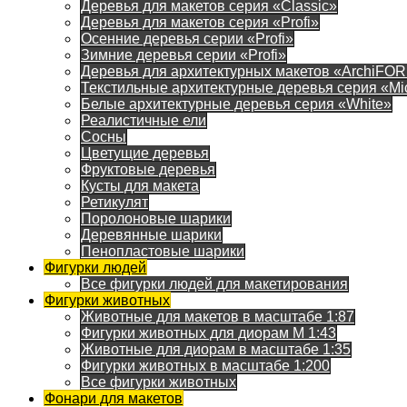
Деревья для макетов серия «Classic»
Деревья для макетов серия «Profi»
Осенние деревья серии «Profi»
Зимние деревья серии «Profi»
Деревья для архитектурных макетов «ArchiFO
Текстильные архитектурные деревья серия «Mi
Белые архитектурные деревья серия «White»
Реалистичные ели
Сосны
Цветущие деревья
Фруктовые деревья
Кусты для макета
Ретикулят
Поролоновые шарики
Деревянные шарики
Пенопластовые шарики
Фигурки людей
Все фигурки людей для макетирования
Фигурки животных
Животные для макетов в масштабе 1:87
Фигурки животных для диорам М 1:43
Животные для диорам в масштабе 1:35
Фигурки животных в масштабе 1:200
Все фигурки животных
Фонари для макетов