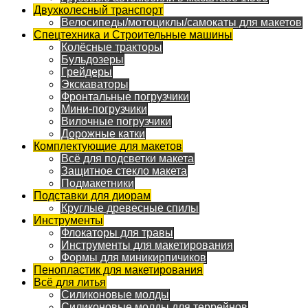
Двухколесный транспорт
Велосипеды/мотоциклы/самокаты для макетов
Спецтехника и Строительные машины
Колёсные тракторы
Бульдозеры
Грейдеры
Экскаваторы
Фронтальные погрузчики
Мини-погрузчики
Вилочные погрузчики
Дорожные катки
Комплектующие для макетов
Всё для подсветки макета
Защитное стекло макета
Подмакетники
Подставки для диорам
Круглые древесные спилы
Инструменты
Флокаторы для травы
Инструменты для макетирования
Формы для миникирпичиков
Пенопластик для макетирования
Всё для литья
Силиконовые молды
Силиконовые молды для террейнов