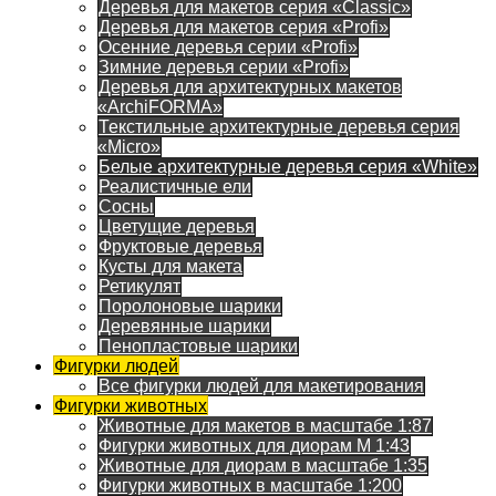
Деревья для макетов серия «Classic»
Деревья для макетов серия «Profi»
Осенние деревья серии «Profi»
Зимние деревья серии «Profi»
Деревья для архитектурных макетов
«ArchiFORMA»
Текстильные архитектурные деревья серия
«Micro»
Белые архитектурные деревья серия «White»
Реалистичные ели
Сосны
Цветущие деревья
Фруктовые деревья
Кусты для макета
Ретикулят
Поролоновые шарики
Деревянные шарики
Пенопластовые шарики
Фигурки людей
Все фигурки людей для макетирования
Фигурки животных
Животные для макетов в масштабе 1:87
Фигурки животных для диорам М 1:43
Животные для диорам в масштабе 1:35
Фигурки животных в масштабе 1:200