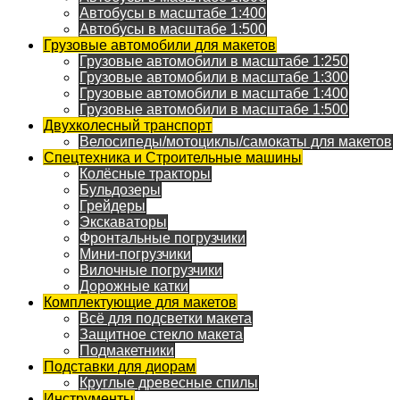
Автобусы в масштабе 1:400
Автобусы в масштабе 1:500
Грузовые автомобили для макетов
Грузовые автомобили в масштабе 1:250
Грузовые автомобили в масштабе 1:300
Грузовые автомобили в масштабе 1:400
Грузовые автомобили в масштабе 1:500
Двухколесный транспорт
Велосипеды/мотоциклы/самокаты для макетов
Спецтехника и Строительные машины
Колёсные тракторы
Бульдозеры
Грейдеры
Экскаваторы
Фронтальные погрузчики
Мини-погрузчики
Вилочные погрузчики
Дорожные катки
Комплектующие для макетов
Всё для подсветки макета
Защитное стекло макета
Подмакетники
Подставки для диорам
Круглые древесные спилы
Инструменты