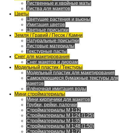
Лиственные и хвойные маты
Листва для макетов
Цветы
Цветущие растения и вьюны
Имитация цветов
Цветные присыпки
Земля / Гравий / Песок / Камни
Натуральные присыпки
Листовые материалы
Текстурные пасты
Снег для макетирования
Снег макетов и диорам
Модельный пластик / Текстуры
Модельный пластик для макетирования
Самоклеющиеся бумажные текстуры для
макетов
Плёночная имитация воды
Мини стройматериалы
Мини кирпичики для макетов
Трубки, рейки, палочки
Стройматериалы M 1:12
Стройматериалы M 1:24 (1:25)
Стройматериалы M 1:35
Стройматериалы M 1:48 (1:50)
Стройматериалы M 1:72