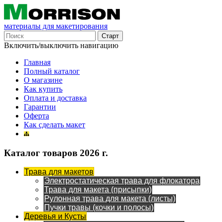
материалы для макетирования
Включить/выключить навигацию
Главная
Полный каталог
О магазине
Как купить
Оплата и доставка
Гарантии
Оферта
Как сделать макет
Каталог товаров 2026 г.
Трава для макетов
Электростатическая трава для флокатора
Трава для макета (присыпки)
Рулонная трава для макета (листы)
Пучки травы (кочки и полосы)
Деревья и Кусты