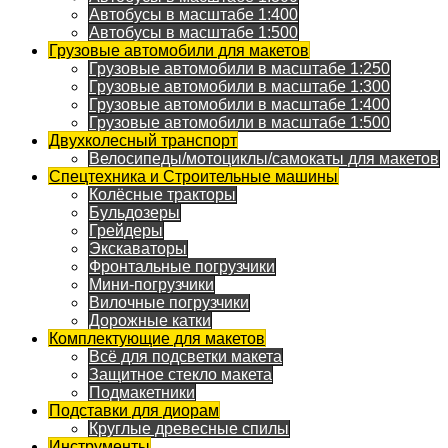
Автобусы в масштабе 1:400
Автобусы в масштабе 1:500
Грузовые автомобили для макетов
Грузовые автомобили в масштабе 1:250
Грузовые автомобили в масштабе 1:300
Грузовые автомобили в масштабе 1:400
Грузовые автомобили в масштабе 1:500
Двухколесный транспорт
Велосипеды/мотоциклы/самокаты для макетов
Спецтехника и Строительные машины
Колёсные тракторы
Бульдозеры
Грейдеры
Экскаваторы
Фронтальные погрузчики
Мини-погрузчики
Вилочные погрузчики
Дорожные катки
Комплектующие для макетов
Всё для подсветки макета
Защитное стекло макета
Подмакетники
Подставки для диорам
Круглые древесные спилы
Инструменты