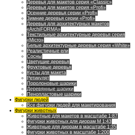
Деревья для макетов серия «Classic»
Деревья для макетов серия «Profi»
Осенние деревья серии «Profi»
Зимние деревья серии «Profi»
Деревья для архитектурных макетов
«ArchiFORMA»
Текстильные архитектурные деревья серия
«Micro»
Белые архитектурные деревья серия «White»
Реалистичные ели
Сосны
Цветущие деревья
Фруктовые деревья
Кусты для макета
Ретикулят
Поролоновые шарики
Деревянные шарики
Пенопластовые шарики
Фигурки людей
Все фигурки людей для макетирования
Фигурки животных
Животные для макетов в масштабе 1:87
Фигурки животных для диорам М 1:43
Животные для диорам в масштабе 1:35
Фигурки животных в масштабе 1:200