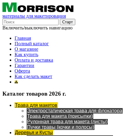
материалы для макетирования
Включить/выключить навигацию
Главная
Полный каталог
О магазине
Как купить
Оплата и доставка
Гарантии
Оферта
Как сделать макет
Каталог товаров 2026 г.
Трава для макетов
Электростатическая трава для флокатора
Трава для макета (присыпки)
Рулонная трава для макета (листы)
Пучки травы (кочки и полосы)
Деревья и Кусты