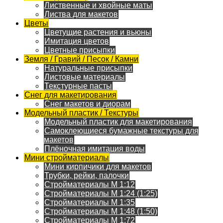
Лиственные и хвойные маты
Листва для макетов
Цветы
Цветущие растения и вьюны
Имитация цветов
Цветные присыпки
Земля / Гравий / Песок / Камни
Натуральные присыпки
Листовые материалы
Текстурные пасты
Снег для макетирования
Снег макетов и диорам
Модельный пластик / Текстуры
Модельный пластик для макетирования
Самоклеющиеся бумажные текстуры для
макетов
Плёночная имитация воды
Мини стройматериалы
Мини кирпичики для макетов
Трубки, рейки, палочки
Стройматериалы M 1:12
Стройматериалы M 1:24 (1:25)
Стройматериалы M 1:35
Стройматериалы M 1:48 (1:50)
Стройматериалы M 1:72