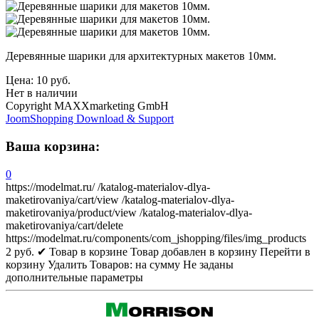
Деревянные шарики для архитектурных макетов 10мм.
Цена:
10 руб.
Нет в наличии
Copyright MAXXmarketing GmbH
JoomShopping Download & Support
Ваша корзина:
0
https://modelmat.ru/
/katalog-materialov-dlya-
maketirovaniya/cart/view
/katalog-materialov-dlya-
maketirovaniya/product/view
/katalog-materialov-dlya-
maketirovaniya/cart/delete
https://modelmat.ru/components/com_jshopping/files/img_products
2
руб.
✔ Товар в корзине
Товар добавлен в корзину
Перейти в
корзину
Удалить
Товаров:
на сумму
Не заданы
дополнительные параметры