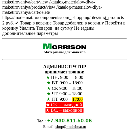
maketirovaniya/cart/view
/katalog-materialov-dlya-
maketirovaniya/product/view
/katalog-materialov-dlya-
maketirovaniya/cart/delete
https://modelmat.ru/components/com_jshopping/files/img_products
2
руб.
✔ Товар в корзине
Товар добавлен в корзину
Перейти в
корзину
Удалить
Товаров:
на сумму
Не заданы
дополнительные параметры
Материалы для макетов
АДМИНИСТРАТОР
принимает звонки:
★
ПН. 9:00 – 18:00
★
ВТ. 9:00 – 18:00
★
СР. 9:00 – 18:00
★
ЧТ. 9:00 – 18:00
★
ПТ. 9:00 –
17:00
★
СБ. – выходной
★ ВС. – выходной
+7-930-811-50-06
Тел.:
E-mail:
shop@modelmat.ru