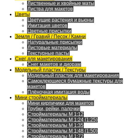
Лиственные и хвойные маты
Листва для макетов
Цветы
Цветущие растения и вьюны
Имитация цветов
Цветные присыпки
Земля / Гравий / Песок / Камни
Натуральные присыпки
Листовые материалы
Текстурные пасты
Снег для макетирования
Снег макетов и диорам
Модельный пластик / Текстуры
Модельный пластик для макетирования
Самоклеющиеся бумажные текстуры для
макетов
Плёночная имитация воды
Мини стройматериалы
Мини кирпичики для макетов
Трубки, рейки, палочки
Стройматериалы M 1:12
Стройматериалы M 1:24 (1:25)
Стройматериалы M 1:35
Стройматериалы M 1:48 (1:50)
Стройматериалы M 1:72