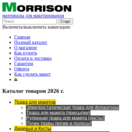
материалы для макетирования
Включить/выключить навигацию
Главная
Полный каталог
О магазине
Как купить
Оплата и доставка
Гарантии
Оферта
Как сделать макет
Каталог товаров 2026 г.
Трава для макетов
Электростатическая трава для флокатора
Трава для макета (присыпки)
Рулонная трава для макета (листы)
Пучки травы (кочки и полосы)
Деревья и Кусты