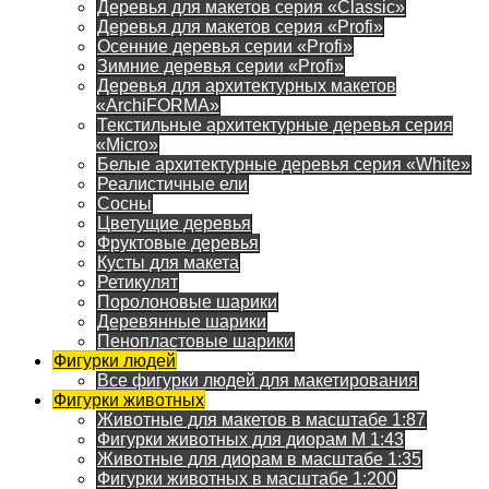
Деревья для макетов серия «Classic»
Деревья для макетов серия «Profi»
Осенние деревья серии «Profi»
Зимние деревья серии «Profi»
Деревья для архитектурных макетов
«ArchiFORMA»
Текстильные архитектурные деревья серия
«Micro»
Белые архитектурные деревья серия «White»
Реалистичные ели
Сосны
Цветущие деревья
Фруктовые деревья
Кусты для макета
Ретикулят
Поролоновые шарики
Деревянные шарики
Пенопластовые шарики
Фигурки людей
Все фигурки людей для макетирования
Фигурки животных
Животные для макетов в масштабе 1:87
Фигурки животных для диорам М 1:43
Животные для диорам в масштабе 1:35
Фигурки животных в масштабе 1:200