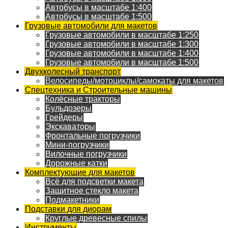
Автобусы в масштабе 1:400
Автобусы в масштабе 1:500
Грузовые автомобили для макетов
Грузовые автомобили в масштабе 1:250
Грузовые автомобили в масштабе 1:300
Грузовые автомобили в масштабе 1:400
Грузовые автомобили в масштабе 1:500
Двухколесный транспорт
Велосипеды/мотоциклы/самокаты для макетов
Спецтехника и Строительные машины
Колёсные тракторы
Бульдозеры
Грейдеры
Экскаваторы
Фронтальные погрузчики
Мини-погрузчики
Вилочные погрузчики
Дорожные катки
Комплектующие для макетов
Всё для подсветки макета
Защитное стекло макета
Подмакетники
Подставки для диорам
Круглые древесные спилы
Инструменты