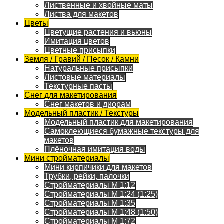
Лиственные и хвойные маты
Листва для макетов
Цветы
Цветущие растения и вьюны
Имитация цветов
Цветные присыпки
Земля / Гравий / Песок / Камни
Натуральные присыпки
Листовые материалы
Текстурные пасты
Снег для макетирования
Снег макетов и диорам
Модельный пластик / Текстуры
Модельный пластик для макетирования
Самоклеющиеся бумажные текстуры для
макетов
Плёночная имитация воды
Мини стройматериалы
Мини кирпичики для макетов
Трубки, рейки, палочки
Стройматериалы M 1:12
Стройматериалы M 1:24 (1:25)
Стройматериалы M 1:35
Стройматериалы M 1:48 (1:50)
Стройматериалы M 1:72