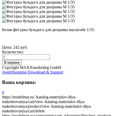
Белая фигурка бульдога для диорамы масштабе 1/35.
Цена:
242 руб.
Количество:
Copyright MAXXmarketing GmbH
JoomShopping Download & Support
Ваша корзина:
0
https://modelmat.ru/
/katalog-materialov-dlya-
maketirovaniya/cart/view
/katalog-materialov-dlya-
maketirovaniya/product/view
/katalog-materialov-dlya-
maketirovaniya/cart/delete
https://modelmat.ru/components/com_jshopping/files/img_products