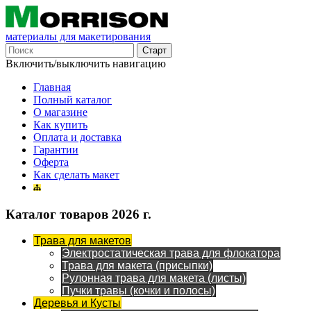
материалы для макетирования
Включить/выключить навигацию
Главная
Полный каталог
О магазине
Как купить
Оплата и доставка
Гарантии
Оферта
Как сделать макет
Каталог товаров 2026 г.
Трава для макетов
Электростатическая трава для флокатора
Трава для макета (присыпки)
Рулонная трава для макета (листы)
Пучки травы (кочки и полосы)
Деревья и Кусты