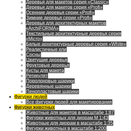
Деревья для макетов серия «Classic»
Деревья для макетов серия «Profi»
Осенние деревья серии «Profi»
Зимние деревья серии «Profi»
Деревья для архитектурных макетов
«ArchiFORMA»
Текстильные архитектурные деревья серия
«Micro»
Белые архитектурные деревья серия «White»
Реалистичные ели
Сосны
Цветущие деревья
Фруктовые деревья
Кусты для макета
Ретикулят
Поролоновые шарики
Деревянные шарики
Пенопластовые шарики
Фигурки людей
Все фигурки людей для макетирования
Фигурки животных
Животные для макетов в масштабе 1:87
Фигурки животных для диорам М 1:43
Животные для диорам в масштабе 1:35
Фигурки животных в масштабе 1:200