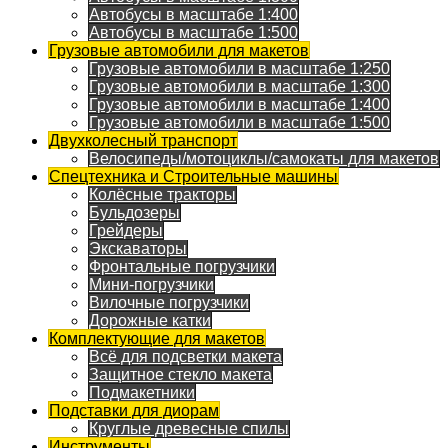
Автобусы в масштабе 1:400
Автобусы в масштабе 1:500
Грузовые автомобили для макетов
Грузовые автомобили в масштабе 1:250
Грузовые автомобили в масштабе 1:300
Грузовые автомобили в масштабе 1:400
Грузовые автомобили в масштабе 1:500
Двухколесный транспорт
Велосипеды/мотоциклы/самокаты для макетов
Спецтехника и Строительные машины
Колёсные тракторы
Бульдозеры
Грейдеры
Экскаваторы
Фронтальные погрузчики
Мини-погрузчики
Вилочные погрузчики
Дорожные катки
Комплектующие для макетов
Всё для подсветки макета
Защитное стекло макета
Подмакетники
Подставки для диорам
Круглые древесные спилы
Инструменты