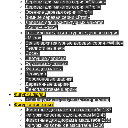
Деревья для макетов серия «Classic»
Деревья для макетов серия «Profi»
Осенние деревья серии «Profi»
Зимние деревья серии «Profi»
Деревья для архитектурных макетов
«ArchiFORMA»
Текстильные архитектурные деревья серия
«Micro»
Белые архитектурные деревья серия «White»
Реалистичные ели
Сосны
Цветущие деревья
Фруктовые деревья
Кусты для макета
Ретикулят
Поролоновые шарики
Деревянные шарики
Пенопластовые шарики
Фигурки людей
Все фигурки людей для макетирования
Фигурки животных
Животные для макетов в масштабе 1:87
Фигурки животных для диорам М 1:43
Животные для диорам в масштабе 1:35
Фигурки животных в масштабе 1:200