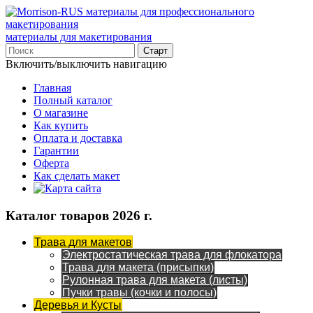
материалы для макетирования
Включить/выключить навигацию
Главная
Полный каталог
О магазине
Как купить
Оплата и доставка
Гарантии
Оферта
Как сделать макет
Каталог товаров 2026 г.
Трава для макетов
Электростатическая трава для флокатора
Трава для макета (присыпки)
Рулонная трава для макета (листы)
Пучки травы (кочки и полосы)
Деревья и Кусты