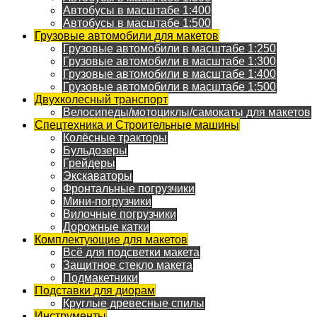
Автобусы в масштабе 1:400
Автобусы в масштабе 1:500
Грузовые автомобили для макетов
Грузовые автомобили в масштабе 1:250
Грузовые автомобили в масштабе 1:300
Грузовые автомобили в масштабе 1:400
Грузовые автомобили в масштабе 1:500
Двухколесный транспорт
Велосипеды/мотоциклы/самокаты для макетов
Спецтехника и Строительные машины
Колёсные тракторы
Бульдозеры
Грейдеры
Экскаваторы
Фронтальные погрузчики
Мини-погрузчики
Вилочные погрузчики
Дорожные катки
Комплектующие для макетов
Всё для подсветки макета
Защитное стекло макета
Подмакетники
Подставки для диорам
Круглые древесные спилы
Инструменты