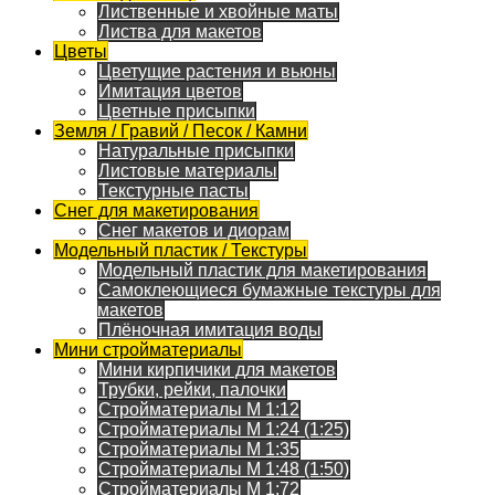
Лиственные и хвойные маты
Листва для макетов
Цветы
Цветущие растения и вьюны
Имитация цветов
Цветные присыпки
Земля / Гравий / Песок / Камни
Натуральные присыпки
Листовые материалы
Текстурные пасты
Снег для макетирования
Снег макетов и диорам
Модельный пластик / Текстуры
Модельный пластик для макетирования
Самоклеющиеся бумажные текстуры для
макетов
Плёночная имитация воды
Мини стройматериалы
Мини кирпичики для макетов
Трубки, рейки, палочки
Стройматериалы M 1:12
Стройматериалы M 1:24 (1:25)
Стройматериалы M 1:35
Стройматериалы M 1:48 (1:50)
Стройматериалы M 1:72