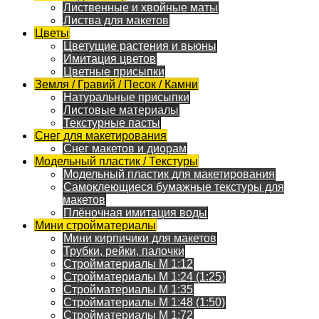
Лиственные и хвойные маты
Листва для макетов
Цветы
Цветущие растения и вьюны
Имитация цветов
Цветные присыпки
Земля / Гравий / Песок / Камни
Натуральные присыпки
Листовые материалы
Текстурные пасты
Снег для макетирования
Снег макетов и диорам
Модельный пластик / Текстуры
Модельный пластик для макетирования
Самоклеющиеся бумажные текстуры для
макетов
Плёночная имитация воды
Мини стройматериалы
Мини кирпичики для макетов
Трубки, рейки, палочки
Стройматериалы M 1:12
Стройматериалы M 1:24 (1:25)
Стройматериалы M 1:35
Стройматериалы M 1:48 (1:50)
Стройматериалы M 1:72