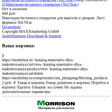
Нет в наличии
840 руб.
Имитация бетонного покрытия для макетов и диорам. Лист
формата 50х70см.
Подробнее
Copyright MAXXmarketing GmbH
JoomShopping Download & Support
Ваша корзина:
0
https://modelmat.ru/
/katalog-materialov-dlya-
maketirovaniya/cart/view
/katalog-materialov-dlya-
maketirovaniya/product/view
/katalog-materialov-dlya-
maketirovaniya/cart/delete
https://modelmat.ru/components/com_jshopping/files/img_products
2
руб.
✔ Товар в корзине
Товар добавлен в корзину
Перейти в
корзину
Удалить
Товаров:
на сумму
Не заданы
дополнительные параметры
Материалы для макетов