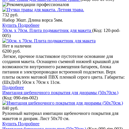
732 руб.
Набор 36шт. Длина ворса 5мм.
Купить
Подробнее
50см. х 70см. Плита подмакетник для макета
(Код:
120-pod-
005
)
Нет в наличии
6200 руб.
Легкое, прочное пластиковое пустотелое основание для
создания макета. Оснащено съемной нижней крышкой для
возможности внутреннего размещения батареек, блока
питания и электропроводки встроенной подсветки. Верх
плиты оклеен матовой ПВХ пленкой серого цвета. Габариты:
(ШхДхВ) 50см х 70см х 11см.
Подробнее
Имитация щебеночного покрытия для диорамы (50х70см.)
(Код:
090-rim-002
)
840 руб.
Рулонный материал имитации щебеночного покрытия для
макетов и диорам. Лист 50х70 см.
Купить
Подробнее
Имитация бетонного покрытия (50х70см.)
(Код:
090-rim-003
)