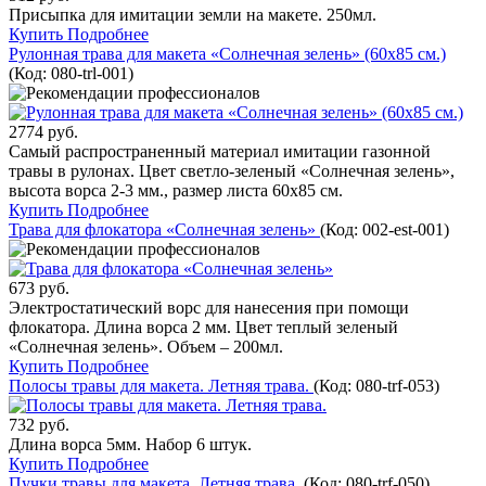
Присыпка для имитации земли на макете. 250мл.
Купить
Подробнее
Рулонная трава для макета «Солнечная зелень» (60х85 см.)
(Код:
080-trl-001
)
2774 руб.
Cамый распространенный материал имитации газонной
травы в рулонах. Цвет светло-зеленый «Солнечная зелень»,
высота ворса 2-3 мм., размер листа 60х85 см.
Купить
Подробнее
Трава для флокатора «Солнечная зелень»
(Код:
002-est-001
)
673 руб.
Электростатический ворс для нанесения при помощи
флокатора. Длина ворса 2 мм. Цвет теплый зеленый
«Солнечная зелень». Объем – 200мл.
Купить
Подробнее
Полосы травы для макета. Летняя трава.
(Код:
080-trf-053
)
732 руб.
Длина ворса 5мм. Набор 6 штук.
Купить
Подробнее
Пучки травы для макета. Летняя трава.
(Код:
080-trf-050
)