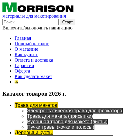
материалы для макетирования
Включить/выключить навигацию
Главная
Полный каталог
О магазине
Как купить
Оплата и доставка
Гарантии
Оферта
Как сделать макет
Каталог товаров 2026 г.
Трава для макетов
Электростатическая трава для флокатора
Трава для макета (присыпки)
Рулонная трава для макета (листы)
Пучки травы (кочки и полосы)
Деревья и Кусты