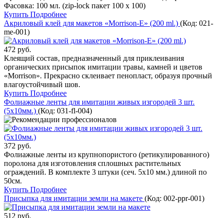
Фасовка: 100 мл. (zip-lock пакет 100 х 100)
Купить
Подробнее
Акриловый клей для макетов «Morrison-E» (200 ml.)
(Код:
021-
me-001
)
472 руб.
Клеящий состав, предназначенный для приклеивания
органических присыпок имитации травы, камней и цветов
«Morrison». Прекрасно склеивает пенопласт, образуя прочный
влагоустойчивый шов.
Купить
Подробнее
Фолиажные ленты для имитации живых изгородей 3 шт.
(5х10мм.)
(Код:
031-fl-004
)
372 руб.
Фолиажные ленты из крупнопористого (ретикулированного)
поролона для изготовления сплошных растительных
ограждений. В комплекте 3 штуки (сеч. 5x10 мм.) длиной по
50см.
Купить
Подробнее
Присыпка для имитации земли на макете
(Код:
002-ppr-001
)
512 руб.