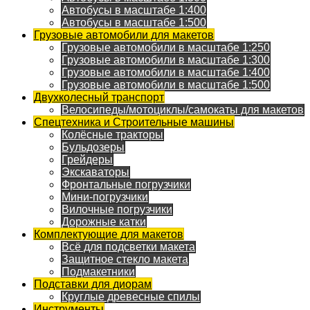
Автобусы в масштабе 1:400
Автобусы в масштабе 1:500
Грузовые автомобили для макетов
Грузовые автомобили в масштабе 1:250
Грузовые автомобили в масштабе 1:300
Грузовые автомобили в масштабе 1:400
Грузовые автомобили в масштабе 1:500
Двухколесный транспорт
Велосипеды/мотоциклы/самокаты для макетов
Спецтехника и Строительные машины
Колёсные тракторы
Бульдозеры
Грейдеры
Экскаваторы
Фронтальные погрузчики
Мини-погрузчики
Вилочные погрузчики
Дорожные катки
Комплектующие для макетов
Всё для подсветки макета
Защитное стекло макета
Подмакетники
Подставки для диорам
Круглые древесные спилы
Инструменты