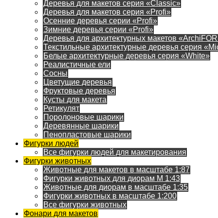
Деревья для макетов серия «Classic»
Деревья для макетов серия «Profi»
Осенние деревья серии «Profi»
Зимние деревья серии «Profi»
Деревья для архитектурных макетов «ArchiFO
Текстильные архитектурные деревья серия «Mi
Белые архитектурные деревья серия «White»
Реалистичные ели
Сосны
Цветущие деревья
Фруктовые деревья
Кусты для макета
Ретикулят
Поролоновые шарики
Деревянные шарики
Пенопластовые шарики
Фигурки людей
Все фигурки людей для макетирования
Фигурки животных
Животные для макетов в масштабе 1:87
Фигурки животных для диорам М 1:43
Животные для диорам в масштабе 1:35
Фигурки животных в масштабе 1:200
Все фигурки животных
Фонари для макетов