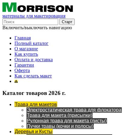
материалы для макетирования
Включить/выключить навигацию
Главная
Полный каталог
О магазине
Как купить
Оплата и доставка
Гарантии
Оферта
Как сделать макет
Каталог товаров 2026 г.
Трава для макетов
Электростатическая трава для флокатора
Трава для макета (присыпки)
Рулонная трава для макета (листы)
Пучки травы (кочки и полосы)
Деревья и Кусты