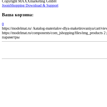
Copyright MAXXmarketing GmbH
JoomShopping Download & Support
Ваша корзина:
0
https://modelmat.ru/
/katalog-materialov-dlya-maketirovaniya/cart/vie
https://modelmat.ru/components/com_jshopping/files/img_products
2
параметры