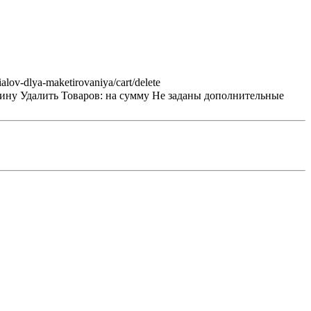
ialov-dlya-maketirovaniya/cart/delete
зину
Удалить
Товаров:
на сумму
Не заданы дополнительные