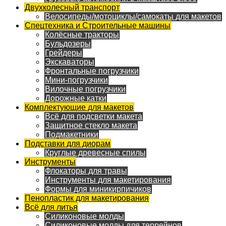
Двухколесный транспорт
Велосипеды/мотоциклы/самокаты для макетов
Спецтехника и Строительные машины
Колёсные тракторы
Бульдозеры
Грейдеры
Экскаваторы
Фронтальные погрузчики
Мини-погрузчики
Вилочные погрузчики
Дорожные катки
Комплектующие для макетов
Всё для подсветки макета
Защитное стекло макета
Подмакетники
Подставки для диорам
Круглые древесные спилы
Инструменты
Флокаторы для травы
Инструменты для макетирования
Формы для миникирпичиков
Пенопластик для макетирования
Всё для литья
Силиконовые молды
Силиконовые молды для террейнов