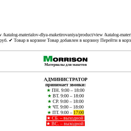
w
/katalog-materialov-dlya-maketirovaniya/product/view
/katalog-mater
руб.
✔ Товар в корзине
Товар добавлен в корзину
Перейти в кор
Материалы для макетов
АДМИНИСТРАТОР
принимает звонки:
★
ПН. 9:00 – 18:00
★
ВТ. 9:00 – 18:00
★
СР. 9:00 – 18:00
★
ЧТ. 9:00 – 18:00
★
ПТ. 9:00 –
17:00
★
СБ. – выходной
★ ВС. – выходной