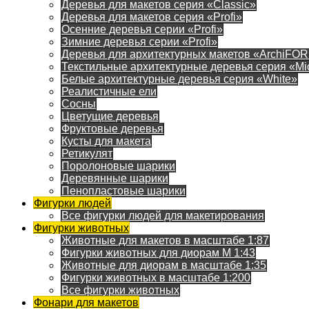
Деревья для макетов серия «Classic»
Деревья для макетов серия «Profi»
Осенние деревья серии «Profi»
Зимние деревья серии «Profi»
Деревья для архитектурных макетов «ArchiFO
Текстильные архитектурные деревья серия «Mi
Белые архитектурные деревья серия «White»
Реалистичные ели
Сосны
Цветущие деревья
Фруктовые деревья
Кусты для макета
Ретикулят
Поролоновые шарики
Деревянные шарики
Пенопластовые шарики
Фигурки людей
Все фигурки людей для макетирования
Фигурки животных
Животные для макетов в масштабе 1:87
Фигурки животных для диорам М 1:43
Животные для диорам в масштабе 1:35
Фигурки животных в масштабе 1:200
Все фигурки животных
Фонари для макетов