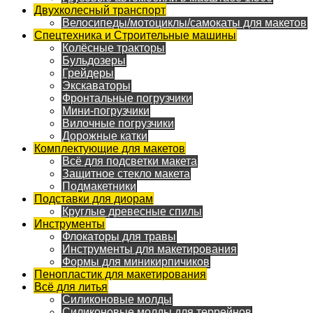
Двухколесный транспорт
Велосипеды/мотоциклы/самокаты для макетов
Спецтехника и Строительные машины
Колёсные тракторы
Бульдозеры
Грейдеры
Экскаваторы
Фронтальные погрузчики
Мини-погрузчики
Вилочные погрузчики
Дорожные катки
Комплектующие для макетов
Всё для подсветки макета
Защитное стекло макета
Подмакетники
Подставки для диорам
Круглые древесные спилы
Инструменты
Флокаторы для травы
Инструменты для макетирования
Формы для миникирпичиков
Пенопластик для макетирования
Всё для литья
Силиконовые молды
Силиконовые молды для террейнов