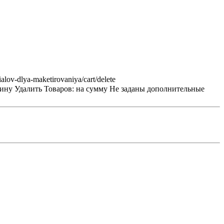
ialov-dlya-maketirovaniya/cart/delete
зину
Удалить
Товаров:
на сумму
Не заданы дополнительные