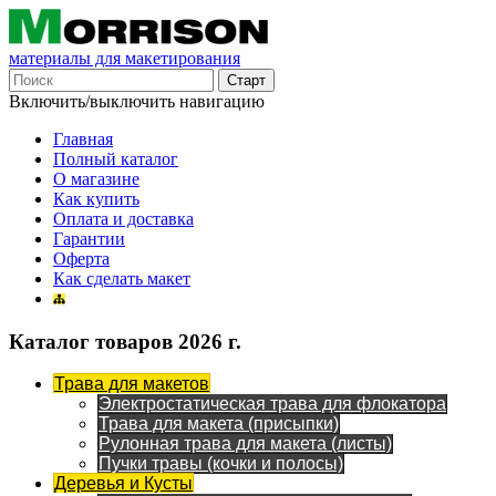
материалы для макетирования
Включить/выключить навигацию
Главная
Полный каталог
О магазине
Как купить
Оплата и доставка
Гарантии
Оферта
Как сделать макет
Каталог товаров 2026 г.
Трава для макетов
Электростатическая трава для флокатора
Трава для макета (присыпки)
Рулонная трава для макета (листы)
Пучки травы (кочки и полосы)
Деревья и Кусты