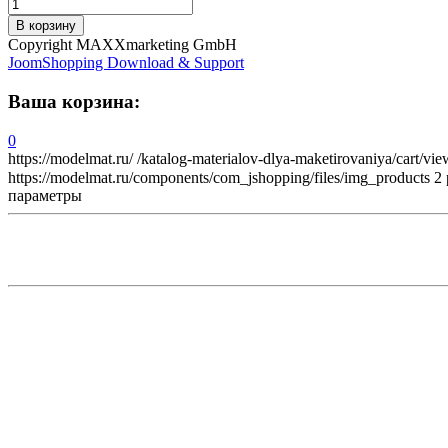
Copyright MAXXmarketing GmbH
JoomShopping Download & Support
Ваша корзина:
0
https://modelmat.ru/
/katalog-materialov-dlya-maketirovaniya/cart/vie
https://modelmat.ru/components/com_jshopping/files/img_products
2
параметры