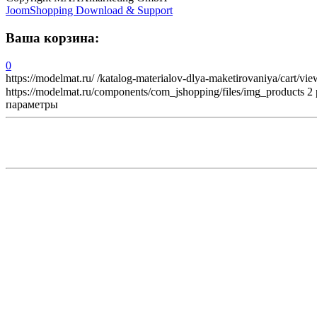
JoomShopping Download & Support
Ваша корзина:
0
https://modelmat.ru/
/katalog-materialov-dlya-maketirovaniya/cart/vie
https://modelmat.ru/components/com_jshopping/files/img_products
2
параметры