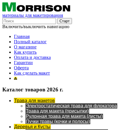
материалы для макетирования
Включить/выключить навигацию
Главная
Полный каталог
О магазине
Как купить
Оплата и доставка
Гарантии
Оферта
Как сделать макет
Каталог товаров 2026 г.
Трава для макетов
Электростатическая трава для флокатора
Трава для макета (присыпки)
Рулонная трава для макета (листы)
Пучки травы (кочки и полосы)
Деревья и Кусты