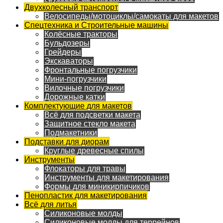
Двухколесный транспорт
Велосипеды/мотоциклы/самокаты для макетов
Спецтехника и Строительные машины
Колёсные тракторы
Бульдозеры
Грейдеры
Экскаваторы
Фронтальные погрузчики
Мини-погрузчики
Вилочные погрузчики
Дорожные катки
Комплектующие для макетов
Всё для подсветки макета
Защитное стекло макета
Подмакетники
Подставки для диорам
Круглые древесные спилы
Инструменты
Флокаторы для травы
Инструменты для макетирования
Формы для миникирпичиков
Пенопластик для макетирования
Всё для литья
Силиконовые молды
Силиконовые молды для террейнов