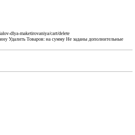
ialov-dlya-maketirovaniya/cart/delete
зину
Удалить
Товаров:
на сумму
Не заданы дополнительные