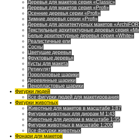
Деревья для макетов серия «Classic»
Деревья для макетов серия «Profi»
Осенние деревья серии «Profi»
Зимние деревья серии «Profi»
Деревья для архитектурных макетов «ArchiFO
Текстильные архитектурные деревья серия «Mi
Белые архитектурные деревья серия «White»
Реалистичные ели
Сосны
Цветущие деревья
Фруктовые деревья
Кусты для макета
Ретикулят
Поролоновые шарики
Деревянные шарики
Пенопластовые шарики
Фигурки людей
Все фигурки людей для макетирования
Фигурки животных
Животные для макетов в масштабе 1:87
Фигурки животных для диорам М 1:43
Животные для диорам в масштабе 1:35
Фигурки животных в масштабе 1:200
Все фигурки животных
Фонари для макетов