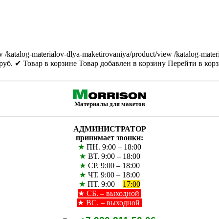
w
/katalog-materialov-dlya-maketirovaniya/product/view
/katalog-mater
руб.
✔ Товар в корзине
Товар добавлен в корзину
Перейти в кор
Материалы для макетов
АДМИНИСТРАТОР
принимает звонки:
★
ПН. 9:00 – 18:00
★
ВТ. 9:00 – 18:00
★
СР. 9:00 – 18:00
★
ЧТ. 9:00 – 18:00
★
ПТ. 9:00 –
17:00
★
СБ. – выходной
★ ВС. – выходной