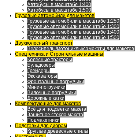
Автобусы в масштабе 1:400
Автобусы в масштабе 1:500
Грузовые автомобили для макетов
Грузовые автомобили в масштабе 1:250
Грузовые автомобили в масштабе 1:300
Грузовые автомобили в масштабе 1:400
Грузовые автомобили в масштабе 1:500
Двухколесный транспорт
Велосипеды/мотоциклы/самокаты для макетов
Спецтехника и Строительные машины
Колёсные тракторы
Бульдозеры
Грейдеры
Экскаваторы
Фронтальные погрузчики
Мини-погрузчики
Вилочные погрузчики
Дорожные катки
Комплектующие для макетов
Всё для подсветки макета
Защитное стекло макета
Подмакетники
Подставки для диорам
Круглые древесные спилы
Инструменты