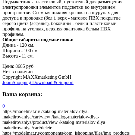
Подмакетник - пластиковый, пустотелый для размещения
электропроводки элементов подсветки во внутреннем
пространстве. Съемная нижняя крышка на шурупах для
доступа к проводке (бел.), верх - матовое ПВХ покрытие
серого цвета (асфальт), боковины - белый пластиковый
профиль на уголках, верхняя окантовка белым ПВХ
профилем.
Общие габариты подмакетника:
Длина - 120 см.
Ширина - 100 см.
Высота - 11 см.
Цена:
8685 руб.
Нет в наличии
Copyright MAXXmarketing GmbH
JoomShopping Download & Support
Ваша корзина:
0
https://modelmat.ru/
/katalog-materialov-dlya-
maketirovaniya/cart/view
/katalog-materialov-dlya-
maketirovaniya/product/view
/katalog-materialov-dlya-
maketirovaniya/cart/delete
https://modelmat.ru/components/com_jshopping/files/img_products