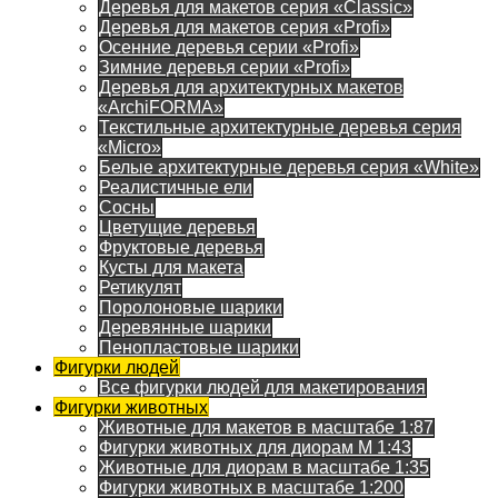
Деревья для макетов серия «Classic»
Деревья для макетов серия «Profi»
Осенние деревья серии «Profi»
Зимние деревья серии «Profi»
Деревья для архитектурных макетов
«ArchiFORMA»
Текстильные архитектурные деревья серия
«Micro»
Белые архитектурные деревья серия «White»
Реалистичные ели
Сосны
Цветущие деревья
Фруктовые деревья
Кусты для макета
Ретикулят
Поролоновые шарики
Деревянные шарики
Пенопластовые шарики
Фигурки людей
Все фигурки людей для макетирования
Фигурки животных
Животные для макетов в масштабе 1:87
Фигурки животных для диорам М 1:43
Животные для диорам в масштабе 1:35
Фигурки животных в масштабе 1:200