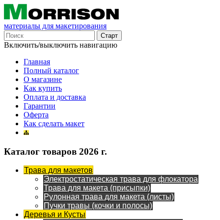
материалы для макетирования
Включить/выключить навигацию
Главная
Полный каталог
О магазине
Как купить
Оплата и доставка
Гарантии
Оферта
Как сделать макет
Каталог товаров 2026 г.
Трава для макетов
Электростатическая трава для флокатора
Трава для макета (присыпки)
Рулонная трава для макета (листы)
Пучки травы (кочки и полосы)
Деревья и Кусты