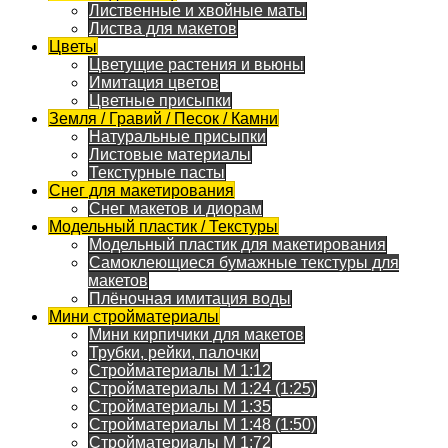
Лиственные и хвойные маты
Листва для макетов
Цветы
Цветущие растения и вьюны
Имитация цветов
Цветные присыпки
Земля / Гравий / Песок / Камни
Натуральные присыпки
Листовые материалы
Текстурные пасты
Снег для макетирования
Снег макетов и диорам
Модельный пластик / Текстуры
Модельный пластик для макетирования
Самоклеющиеся бумажные текстуры для
макетов
Плёночная имитация воды
Мини стройматериалы
Мини кирпичики для макетов
Трубки, рейки, палочки
Стройматериалы M 1:12
Стройматериалы M 1:24 (1:25)
Стройматериалы M 1:35
Стройматериалы M 1:48 (1:50)
Стройматериалы M 1:72