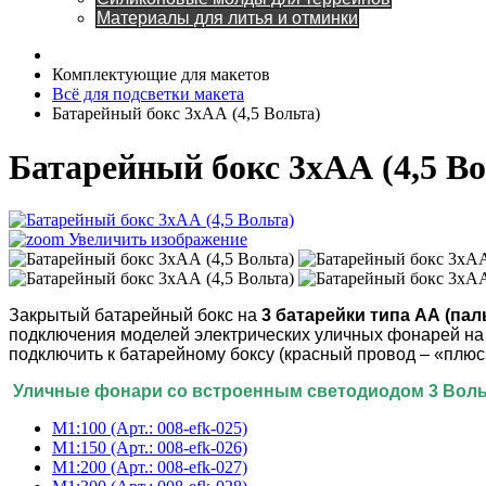
Материалы для литья и отминки
Комплектующие для макетов
Всё для подсветки макета
Батарейный бокс 3хАА (4,5 Вольта)
Батарейный бокс 3хАА (4,5 В
Увеличить изображение
Закрытый батарейный бокс на
3 батарейки типа АА (пал
подключения моделей электрических уличных фонарей на м
подключить к батарейному боксу (красный провод – «плюс»
Уличные фонари со встроенным светодиодом 3 Воль
М1:100 (Арт.: 008-efk-025)
М1:150 (Арт.: 008-efk-026)
М1:200 (Арт.: 008-efk-027)