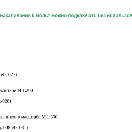
накаливания 6 Вольт можно подключать без использов
-efk-027
)
асштабе М 1:200
k-028
)
льников в масштабе М 1:300
д:
008-efk-031
)