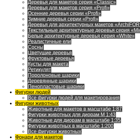
Деревья для макетов серия «Classic»
Деревья для макетов серия «Profi»
Осенние деревья серии «Profi»
Зимние деревья серии «Profi»
Деревья для архитектурных макетов «ArchiFO
Текстильные архитектурные деревья серия «Mi
Белые архитектурные деревья серия «White»
Реалистичные ели
Сосны
Цветущие деревья
Фруктовые деревья
Кусты для макета
Ретикулят
Поролоновые шарики
Деревянные шарики
Пенопластовые шарики
Фигурки людей
Все фигурки людей для макетирования
Фигурки животных
Животные для макетов в масштабе 1:87
Фигурки животных для диорам М 1:43
Животные для диорам в масштабе 1:35
Фигурки животных в масштабе 1:200
Все фигурки животных
Фонари для макетов