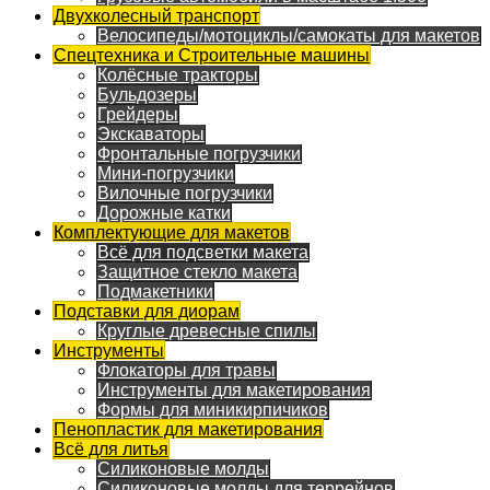
Двухколесный транспорт
Велосипеды/мотоциклы/самокаты для макетов
Спецтехника и Строительные машины
Колёсные тракторы
Бульдозеры
Грейдеры
Экскаваторы
Фронтальные погрузчики
Мини-погрузчики
Вилочные погрузчики
Дорожные катки
Комплектующие для макетов
Всё для подсветки макета
Защитное стекло макета
Подмакетники
Подставки для диорам
Круглые древесные спилы
Инструменты
Флокаторы для травы
Инструменты для макетирования
Формы для миникирпичиков
Пенопластик для макетирования
Всё для литья
Силиконовые молды
Силиконовые молды для террейнов