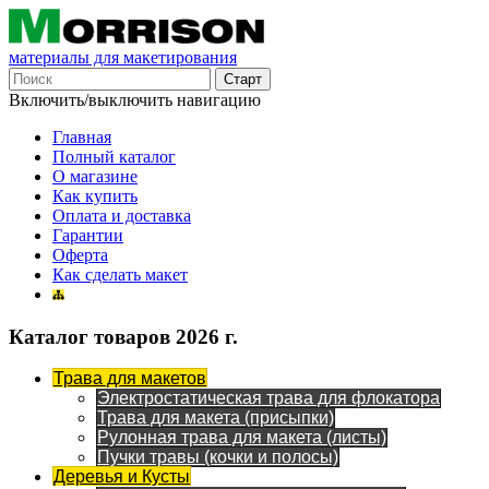
материалы для макетирования
Включить/выключить навигацию
Главная
Полный каталог
О магазине
Как купить
Оплата и доставка
Гарантии
Оферта
Как сделать макет
Каталог товаров 2026 г.
Трава для макетов
Электростатическая трава для флокатора
Трава для макета (присыпки)
Рулонная трава для макета (листы)
Пучки травы (кочки и полосы)
Деревья и Кусты