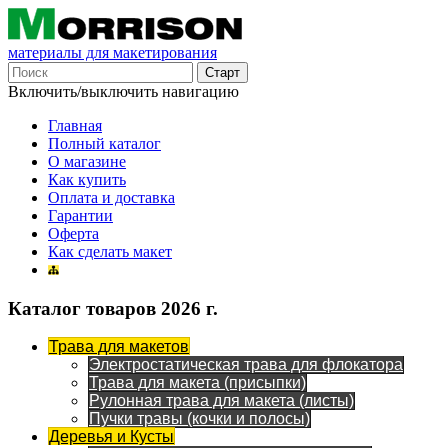
материалы для макетирования
Включить/выключить навигацию
Главная
Полный каталог
О магазине
Как купить
Оплата и доставка
Гарантии
Оферта
Как сделать макет
Каталог товаров 2026 г.
Трава для макетов
Электростатическая трава для флокатора
Трава для макета (присыпки)
Рулонная трава для макета (листы)
Пучки травы (кочки и полосы)
Деревья и Кусты