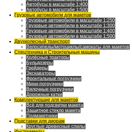
Автобусы в масштабе 1:400
Автобусы в масштабе 1:500
Грузовые автомобили для макетов
Грузовые автомобили в масштабе 1:250
Грузовые автомобили в масштабе 1:300
Грузовые автомобили в масштабе 1:400
Грузовые автомобили в масштабе 1:500
Двухколесный транспорт
Велосипеды/мотоциклы/самокаты для макетов
Спецтехника и Строительные машины
Колёсные тракторы
Бульдозеры
Грейдеры
Экскаваторы
Фронтальные погрузчики
Мини-погрузчики
Вилочные погрузчики
Дорожные катки
Комплектующие для макетов
Всё для подсветки макета
Защитное стекло макета
Подмакетники
Подставки для диорам
Круглые древесные спилы
Инструменты