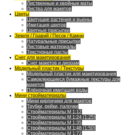
Лиственные и хвойные маты
Листва для макетов
Цветы
Цветущие растения и вьюны
Имитация цветов
Цветные присыпки
Земля / Гравий / Песок / Камни
Натуральные присыпки
Листовые материалы
Текстурные пасты
Снег для макетирования
Снег макетов и диорам
Модельный пластик / Текстуры
Модельный пластик для макетирования
Самоклеющиеся бумажные текстуры для
макетов
Плёночная имитация воды
Мини стройматериалы
Мини кирпичики для макетов
Трубки, рейки, палочки
Стройматериалы M 1:12
Стройматериалы M 1:24 (1:25)
Стройматериалы M 1:35
Стройматериалы M 1:48 (1:50)
Стройматериалы M 1:72