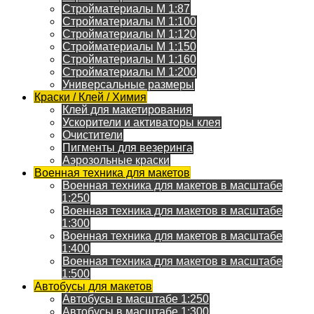
Стройматериалы M 1:87
Стройматериалы M 1:100
Стройматериалы M 1:120
Стройматериалы M 1:150
Стройматериалы M 1:160
Стройматериалы M 1:200
Универсальные размеры
Краски / Клей / Химия
Клей для макетирования
Ускорители и активаторы клея
Очистители
Пигменты для везеринга
Аэрозольные краски
Военная техника для макетов
Военная техника для макетов в масштабе
1:250
Военная техника для макетов в масштабе
1:300
Военная техника для макетов в масштабе
1:400
Военная техника для макетов в масштабе
1:500
Автобусы для макетов
Автобусы в масштабе 1:250
Автобусы в масштабе 1:300