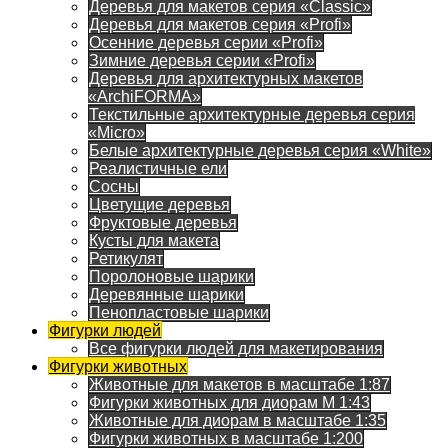
Деревья для макетов серия «Classic»
Деревья для макетов серия «Profi»
Осенние деревья серии «Profi»
Зимние деревья серии «Profi»
Деревья для архитектурных макетов
«ArchiFORMA»
Текстильные архитектурные деревья серия
«Micro»
Белые архитектурные деревья серия «White»
Реалистичные ели
Сосны
Цветущие деревья
Фруктовые деревья
Кусты для макета
Ретикулят
Поролоновые шарики
Деревянные шарики
Пенопластовые шарики
Фигурки людей
Все фигурки людей для макетирования
Фигурки животных
Животные для макетов в масштабе 1:87
Фигурки животных для диорам М 1:43
Животные для диорам в масштабе 1:35
Фигурки животных в масштабе 1:200