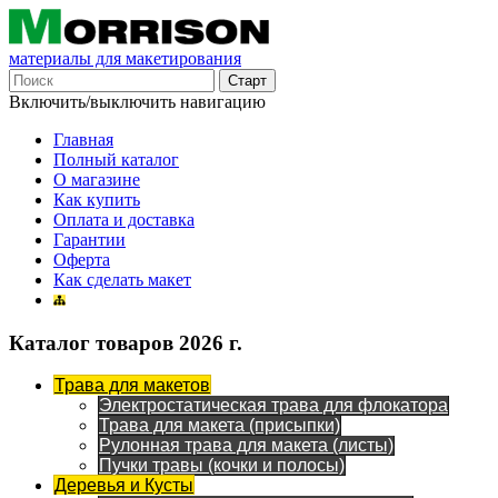
материалы для макетирования
Включить/выключить навигацию
Главная
Полный каталог
О магазине
Как купить
Оплата и доставка
Гарантии
Оферта
Как сделать макет
Каталог товаров 2026 г.
Трава для макетов
Электростатическая трава для флокатора
Трава для макета (присыпки)
Рулонная трава для макета (листы)
Пучки травы (кочки и полосы)
Деревья и Кусты