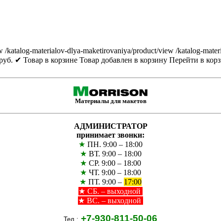
w
/katalog-materialov-dlya-maketirovaniya/product/view
/katalog-mater
руб.
✔ Товар в корзине
Товар добавлен в корзину
Перейти в кор
Материалы для макетов
АДМИНИСТРАТОР
принимает звонки:
★
ПН. 9:00 – 18:00
★
ВТ. 9:00 – 18:00
★
СР. 9:00 – 18:00
★
ЧТ. 9:00 – 18:00
★
ПТ. 9:00 –
17:00
★
СБ. – выходной
★ ВС. – выходной
+7-930-811-50-06
Тел.: