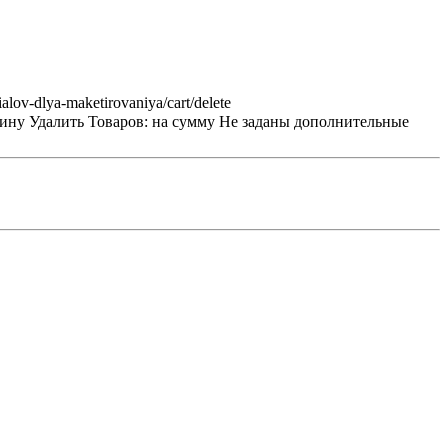
ialov-dlya-maketirovaniya/cart/delete
зину
Удалить
Товаров:
на сумму
Не заданы дополнительные