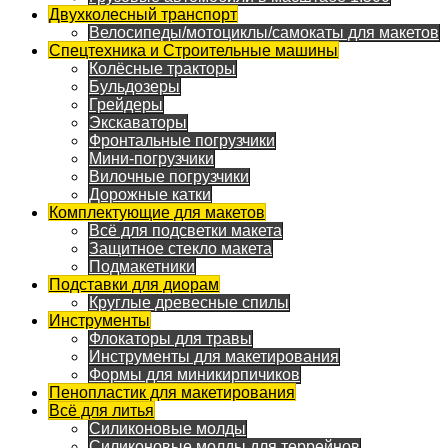
Двухколесный транспорт
Велосипеды/мотоциклы/самокаты для макетов
Спецтехника и Строительные машины
Колёсные тракторы
Бульдозеры
Грейдеры
Экскаваторы
Фронтальные погрузчики
Мини-погрузчики
Вилочные погрузчики
Дорожные катки
Комплектующие для макетов
Всё для подсветки макета
Защитное стекло макета
Подмакетники
Подставки для диорам
Круглые древесные спилы
Инструменты
Флокаторы для травы
Инструменты для макетирования
Формы для миникирпичиков
Пенопластик для макетирования
Всё для литья
Силиконовые молды
Силиконовые молды для террейнов