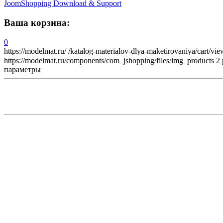
JoomShopping Download & Support
Ваша корзина:
0
https://modelmat.ru/
/katalog-materialov-dlya-maketirovaniya/cart/vie
https://modelmat.ru/components/com_jshopping/files/img_products
2
параметры