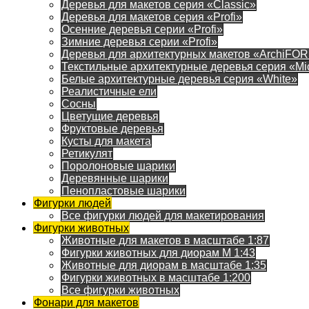
Деревья для макетов серия «Classic»
Деревья для макетов серия «Profi»
Осенние деревья серии «Profi»
Зимние деревья серии «Profi»
Деревья для архитектурных макетов «ArchiFO
Текстильные архитектурные деревья серия «Mi
Белые архитектурные деревья серия «White»
Реалистичные ели
Сосны
Цветущие деревья
Фруктовые деревья
Кусты для макета
Ретикулят
Поролоновые шарики
Деревянные шарики
Пенопластовые шарики
Фигурки людей
Все фигурки людей для макетирования
Фигурки животных
Животные для макетов в масштабе 1:87
Фигурки животных для диорам М 1:43
Животные для диорам в масштабе 1:35
Фигурки животных в масштабе 1:200
Все фигурки животных
Фонари для макетов