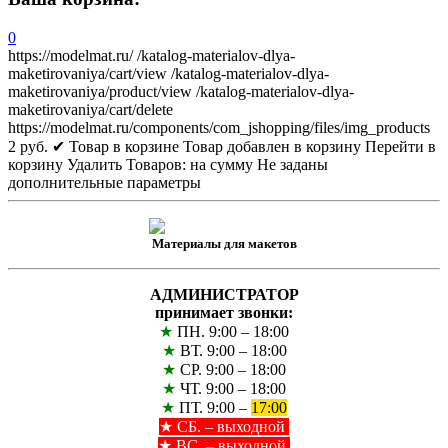
0
https://modelmat.ru/
/katalog-materialov-dlya-
maketirovaniya/cart/view
/katalog-materialov-dlya-
maketirovaniya/product/view
/katalog-materialov-dlya-
maketirovaniya/cart/delete
https://modelmat.ru/components/com_jshopping/files/img_products
2
руб.
✔ Товар в корзине
Товар добавлен в корзину
Перейти в
корзину
Удалить
Товаров:
на сумму
Не заданы
дополнительные параметры
Материалы для макетов
АДМИНИСТРАТОР
принимает звонки:
★
ПН. 9:00 – 18:00
★
ВТ. 9:00 – 18:00
★
СР. 9:00 – 18:00
★
ЧТ. 9:00 – 18:00
★
ПТ. 9:00 –
17:00
★
СБ. – выходной
★ ВС. – выходной