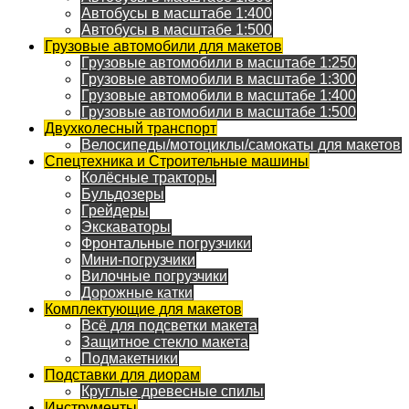
Автобусы в масштабе 1:400
Автобусы в масштабе 1:500
Грузовые автомобили для макетов
Грузовые автомобили в масштабе 1:250
Грузовые автомобили в масштабе 1:300
Грузовые автомобили в масштабе 1:400
Грузовые автомобили в масштабе 1:500
Двухколесный транспорт
Велосипеды/мотоциклы/самокаты для макетов
Спецтехника и Строительные машины
Колёсные тракторы
Бульдозеры
Грейдеры
Экскаваторы
Фронтальные погрузчики
Мини-погрузчики
Вилочные погрузчики
Дорожные катки
Комплектующие для макетов
Всё для подсветки макета
Защитное стекло макета
Подмакетники
Подставки для диорам
Круглые древесные спилы
Инструменты