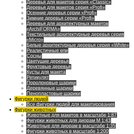
Деревья для макетов серия «Classic»
Деревья для макетов серия «Profi»
Осенние деревья серии «Profi»
Зимние деревья серии «Profi»
Деревья для архитектурных макетов
«ArchiFORMA»
Текстильные архитектурные деревья серия
«Micro»
Белые архитектурные деревья серия «White»
Реалистичные ели
Сосны
Цветущие деревья
Фруктовые деревья
Кусты для макета
Ретикулят
Поролоновые шарики
Деревянные шарики
Пенопластовые шарики
Фигурки людей
Все фигурки людей для макетирования
Фигурки животных
Животные для макетов в масштабе 1:87
Фигурки животных для диорам М 1:43
Животные для диорам в масштабе 1:35
Фигурки животных в масштабе 1:200