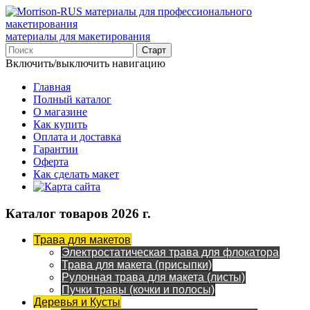
материалы для макетирования
Включить/выключить навигацию
Главная
Полный каталог
О магазине
Как купить
Оплата и доставка
Гарантии
Оферта
Как сделать макет
Каталог товаров 2026 г.
Трава для макетов
Электростатическая трава для флокатора
Трава для макета (присыпки)
Рулонная трава для макета (листы)
Пучки травы (кочки и полосы)
Деревья и Кусты