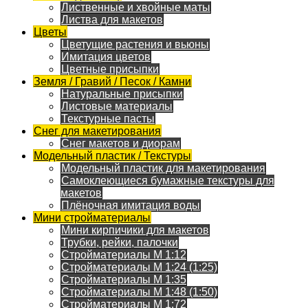
Лиственные и хвойные маты
Листва для макетов
Цветы
Цветущие растения и вьюны
Имитация цветов
Цветные присыпки
Земля / Гравий / Песок / Камни
Натуральные присыпки
Листовые материалы
Текстурные пасты
Снег для макетирования
Снег макетов и диорам
Модельный пластик / Текстуры
Модельный пластик для макетирования
Самоклеющиеся бумажные текстуры для
макетов
Плёночная имитация воды
Мини стройматериалы
Мини кирпичики для макетов
Трубки, рейки, палочки
Стройматериалы M 1:12
Стройматериалы M 1:24 (1:25)
Стройматериалы M 1:35
Стройматериалы M 1:48 (1:50)
Стройматериалы M 1:72