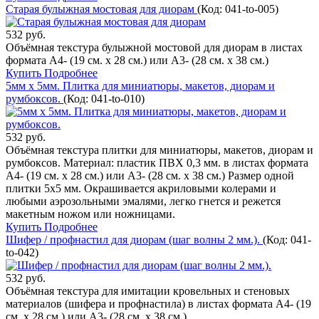
Старая булыжная мостовая для диорам
(Код:
041-to-005
)
532 руб.
Объёмная текстура булыжной мостовой для диорам в листах
формата А4- (19 см. х 28 см.) или А3- (28 см. х 38 см.)
Купить
Подробнее
5мм x 5мм. Плитка для миниатюры, макетов, диорам и
румбоксов.
(Код:
041-to-010
)
532 руб.
Объёмная текстура плитки для миниатюры, макетов, диорам и
румбоксов. Материал: пластик ПВХ 0,3 мм. в листах формата
А4- (19 см. х 28 см.) или А3- (28 см. х 38 см.) Размер одной
плитки 5х5 мм. Окрашивается акриловыми колерами и
любыми аэрозольными эмалями, легко гнется и режется
макетным ножом или ножницами.
Купить
Подробнее
Шифер / профнастил для диорам (шаг волны 2 мм.).
(Код:
041-
to-042
)
532 руб.
Объёмная текстура для имитации кровельных и стеновых
материалов (шифера и профнастила) в листах формата А4- (19
см. х 28 см.) или А3- (28 см. х 38 см.)