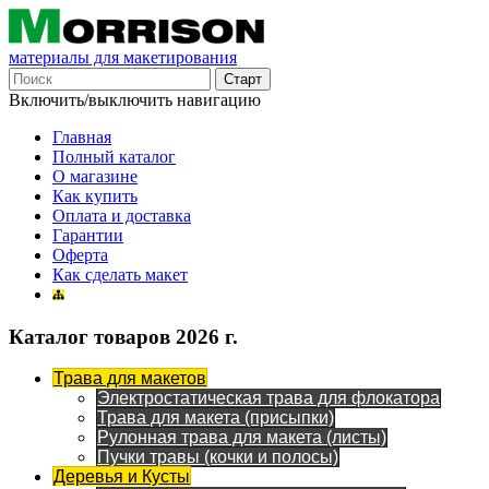
материалы для макетирования
Включить/выключить навигацию
Главная
Полный каталог
О магазине
Как купить
Оплата и доставка
Гарантии
Оферта
Как сделать макет
Каталог товаров 2026 г.
Трава для макетов
Электростатическая трава для флокатора
Трава для макета (присыпки)
Рулонная трава для макета (листы)
Пучки травы (кочки и полосы)
Деревья и Кусты