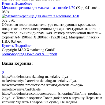
Купить
Подробнее
Металлочерепица для макета в масштабе 1/50
(Код:
041-mch-
050
)
532 руб.
Объемная пластиковая текстура имитирующая кровельное
покрытие из металлочерепицы для архитектурных макетов в
масштабе 1/50 или диорам 1/48. Размер пластиковой панели –
формат А4- 190мм. Х 280мм. (19х28 см.). Материал: пластик
ПВХ 0,3 мм.
Купить
Подробнее
Copyright MAXXmarketing GmbH
JoomShopping Download & Support
Ваша корзина:
0
https://modelmat.ru/
/katalog-materialov-dlya-
maketirovaniya/cart/view
/katalog-materialov-dlya-
maketirovaniya/product/view
/katalog-materialov-dlya-
maketirovaniya/cart/delete
https://modelmat.ru/components/com_jshopping/files/img_products
2
руб.
✔ Товар в корзине
Товар добавлен в корзину
Перейти в
корзину
Удалить
Товаров:
на сумму
Не заданы