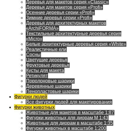
Деревья для макетов серия «Classic»
Деревья для макетов серия «Profi»
Осенние деревья серии «Profi»
Зимние деревья серии «Profi»
Деревья для архитектурных макетов
«ArchiFORMA»
Текстильные архитектурные деревья серия
«Micro»
Белые архитектурные деревья серия «White»
Реалистичные ели
Сосны
Цветущие деревья
Фруктовые деревья
Кусты для макета
Ретикулят
Поролоновые шарики
Деревянные шарики
Пенопластовые шарики
Фигурки людей
Все фигурки людей для макетирования
Фигурки животных
Животные для макетов в масштабе 1:87
Фигурки животных для диорам М 1:43
Животные для диорам в масштабе 1:35
Фигурки животных в масштабе 1:200