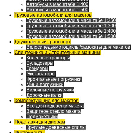
Автобусы в масштабе 1:400
Автобусы в масштабе 1:500
Грузовые автомобили для макетов
Грузовые автомобили в масштабе 1:250
Грузовые автомобили в масштабе 1:300
Грузовые автомобили в масштабе 1:400
Грузовые автомобили в масштабе 1:500
Двухколесный транспорт
Велосипеды/мотоциклы/самокаты для макетов
Спецтехника и Строительные машины
Колёсные тракторы
Бульдозеры
Грейдеры
Экскаваторы
Фронтальные погрузчики
Мини-погрузчики
Вилочные погрузчики
Дорожные катки
Комплектующие для макетов
Всё для подсветки макета
Защитное стекло макета
Подмакетники
Подставки для диорам
Круглые древесные спилы
Инструменты