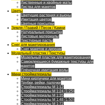
Лиственные и хвойные маты
Листва для макетов
Цветы
Цветущие растения и вьюны
Имитация цветов
Цветные присыпки
Земля / Гравий / Песок / Камни
Натуральные присыпки
Листовые материалы
Текстурные пасты
Снег для макетирования
Снег макетов и диорам
Модельный пластик / Текстуры
Модельный пластик для макетирования
Самоклеющиеся бумажные текстуры для
макетов
Плёночная имитация воды
Мини стройматериалы
Мини кирпичики для макетов
Трубки, рейки, палочки
Стройматериалы M 1:12
Стройматериалы M 1:24 (1:25)
Стройматериалы M 1:35
Стройматериалы M 1:48 (1:50)
Стройматериалы M 1:72