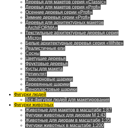
Деревья для макетов серия «Classic»
Деревья для макетов серия «Profi»
Осенние деревья серии «Profi»
Зимние деревья серии «Profi»
Деревья для архитектурных макетов
«ArchiFORMA»
Текстильные архитектурные деревья серия
«Micro»
Белые архитектурные деревья серия «White»
Реалистичные ели
Сосны
Цветущие деревья
Фруктовые деревья
Кусты для макета
Ретикулят
Поролоновые шарики
Деревянные шарики
Пенопластовые шарики
Фигурки людей
Все фигурки людей для макетирования
Фигурки животных
Животные для макетов в масштабе 1:87
Фигурки животных для диорам М 1:43
Животные для диорам в масштабе 1:35
Фигурки животных в масштабе 1:200