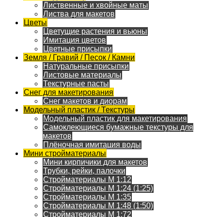
Лиственные и хвойные маты
Листва для макетов
Цветы
Цветущие растения и вьюны
Имитация цветов
Цветные присыпки
Земля / Гравий / Песок / Камни
Натуральные присыпки
Листовые материалы
Текстурные пасты
Снег для макетирования
Снег макетов и диорам
Модельный пластик / Текстуры
Модельный пластик для макетирования
Самоклеющиеся бумажные текстуры для
макетов
Плёночная имитация воды
Мини стройматериалы
Мини кирпичики для макетов
Трубки, рейки, палочки
Стройматериалы M 1:12
Стройматериалы M 1:24 (1:25)
Стройматериалы M 1:35
Стройматериалы M 1:48 (1:50)
Стройматериалы M 1:72