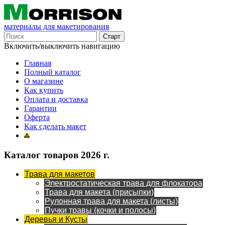
материалы для макетирования
Включить/выключить навигацию
Главная
Полный каталог
О магазине
Как купить
Оплата и доставка
Гарантии
Оферта
Как сделать макет
Каталог товаров 2026 г.
Трава для макетов
Электростатическая трава для флокатора
Трава для макета (присыпки)
Рулонная трава для макета (листы)
Пучки травы (кочки и полосы)
Деревья и Кусты