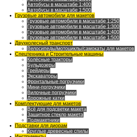
Автобусы в масштабе 1:400
Автобусы в масштабе 1:500
Грузовые автомобили для макетов
Грузовые автомобили в масштабе 1:250
Грузовые автомобили в масштабе 1:300
Грузовые автомобили в масштабе 1:400
Грузовые автомобили в масштабе 1:500
Двухколесный транспорт
Велосипеды/мотоциклы/самокаты для макетов
Спецтехника и Строительные машины
Колёсные тракторы
Бульдозеры
Грейдеры
Экскаваторы
Фронтальные погрузчики
Мини-погрузчики
Вилочные погрузчики
Дорожные катки
Комплектующие для макетов
Всё для подсветки макета
Защитное стекло макета
Подмакетники
Подставки для диорам
Круглые древесные спилы
Инструменты