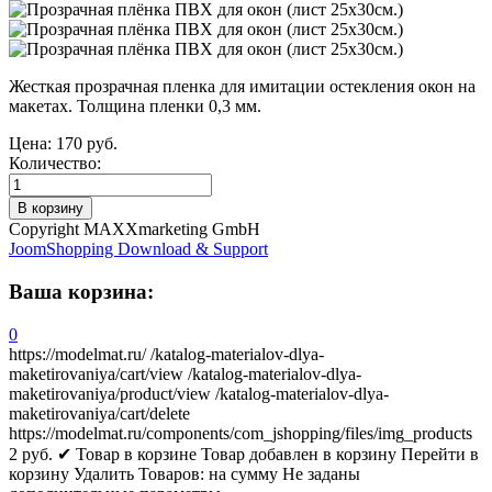
Жесткая прозрачная пленка для имитации остекления окон на
макетах. Толщина пленки 0,3 мм.
Цена:
170 руб.
Количество:
Copyright MAXXmarketing GmbH
JoomShopping Download & Support
Ваша корзина:
0
https://modelmat.ru/
/katalog-materialov-dlya-
maketirovaniya/cart/view
/katalog-materialov-dlya-
maketirovaniya/product/view
/katalog-materialov-dlya-
maketirovaniya/cart/delete
https://modelmat.ru/components/com_jshopping/files/img_products
2
руб.
✔ Товар в корзине
Товар добавлен в корзину
Перейти в
корзину
Удалить
Товаров:
на сумму
Не заданы