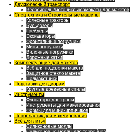
Двухколесный транспорт
Велосипеды/мотоциклы/самокаты для макетов
Спецтехника и Строительные машины
Колёсные тракторы
Бульдозеры
Грейдеры
Экскаваторы
Фронтальные погрузчики
Мини-погрузчики
Вилочные погрузчики
Дорожные катки
Комплектующие для макетов
Всё для подсветки макета
Защитное стекло макета
Подмакетники
Подставки для диорам
Круглые древесные спилы
Инструменты
Флокаторы для травы
Инструменты для макетирования
Формы для миникирпичиков
Пенопластик для макетирования
Всё для литья
Силиконовые молды
Силиконовые молды для террейнов