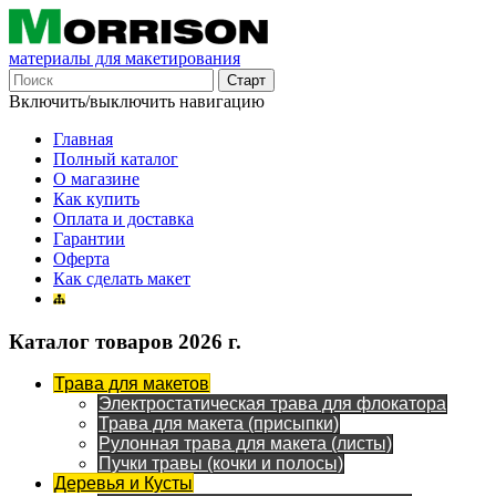
материалы для макетирования
Включить/выключить навигацию
Главная
Полный каталог
О магазине
Как купить
Оплата и доставка
Гарантии
Оферта
Как сделать макет
Каталог товаров 2026 г.
Трава для макетов
Электростатическая трава для флокатора
Трава для макета (присыпки)
Рулонная трава для макета (листы)
Пучки травы (кочки и полосы)
Деревья и Кусты