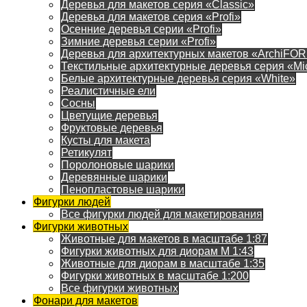
Деревья для макетов серия «Classic»
Деревья для макетов серия «Profi»
Осенние деревья серии «Profi»
Зимние деревья серии «Profi»
Деревья для архитектурных макетов «ArchiFO
Текстильные архитектурные деревья серия «Mi
Белые архитектурные деревья серия «White»
Реалистичные ели
Сосны
Цветущие деревья
Фруктовые деревья
Кусты для макета
Ретикулят
Поролоновые шарики
Деревянные шарики
Пенопластовые шарики
Фигурки людей
Все фигурки людей для макетирования
Фигурки животных
Животные для макетов в масштабе 1:87
Фигурки животных для диорам М 1:43
Животные для диорам в масштабе 1:35
Фигурки животных в масштабе 1:200
Все фигурки животных
Фонари для макетов