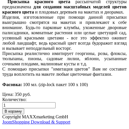
Присыпка красного цвета
рассыпчатой структуры
предназначена
для создания масштабных моделей цветов
красного цвета
и плодовых деревьев на макетах и диорамах.
Изделия, изготовленные при помощи данной присыпки
выигрышно смотрятся на макетах и привлекают к себе
внимание. Будь-то парковые клумбы, ухоженные дворовые
палисадники, комнатные растения или целые цветущий сад,
усеянный красными цветами - все это эффектно оживит
любой ландшафт, ведь красный цвет всегда будоражит взгляд
и вызывает неподдельный восторг.
Присыпка реалистично имитирует георгины, розы, флоксы,
тюльпаны, пионы, садовые лилии, яблони, усыпанные
сочными плодами, малиновые кусты и т.д.
С помощью присыпки "имитация цветов" Вам не составит
труда воплотить на макете любые цветочные фантазии.
Фасовка:
100 мл. (zip-lock пакет 100 х 100)
Цена:
350 руб.
Количество:
Copyright MAXXmarketing GmbH
JoomShopping Download & Support