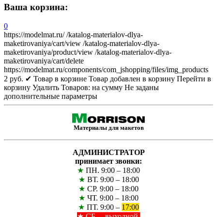
Ваша корзина:
0
https://modelmat.ru/
/katalog-materialov-dlya-
maketirovaniya/cart/view
/katalog-materialov-dlya-
maketirovaniya/product/view
/katalog-materialov-dlya-
maketirovaniya/cart/delete
https://modelmat.ru/components/com_jshopping/files/img_products
2
руб.
✔ Товар в корзине
Товар добавлен в корзину
Перейти в
корзину
Удалить
Товаров:
на сумму
Не заданы
дополнительные параметры
Материалы для макетов
АДМИНИСТРАТОР
принимает звонки:
★
ПН. 9:00 – 18:00
★
ВТ. 9:00 – 18:00
★
СР. 9:00 – 18:00
★
ЧТ. 9:00 – 18:00
★
ПТ. 9:00 –
17:00
★
СБ. – выходной