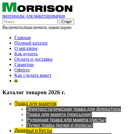
материалы для макетирования
Включить/выключить навигацию
Главная
Полный каталог
О магазине
Как купить
Оплата и доставка
Гарантии
Оферта
Как сделать макет
Каталог товаров 2026 г.
Трава для макетов
Электростатическая трава для флокатора
Трава для макета (присыпки)
Рулонная трава для макета (листы)
Пучки травы (кочки и полосы)
Деревья и Кусты