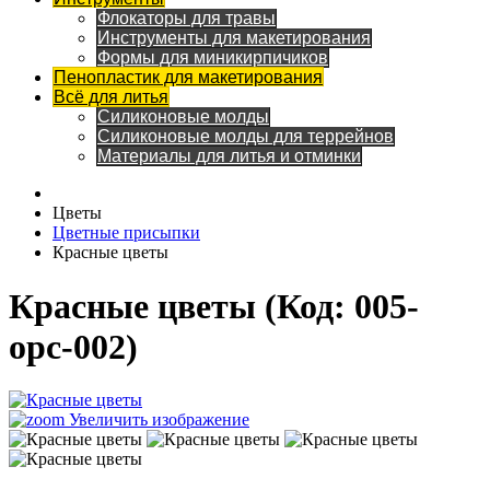
Флокаторы для травы
Инструменты для макетирования
Формы для миникирпичиков
Пенопластик для макетирования
Всё для литья
Силиконовые молды
Силиконовые молды для террейнов
Материалы для литья и отминки
Цветы
Цветные присыпки
Красные цветы
Красные цветы
(Код:
005-
opc-002
)
Увеличить изображение