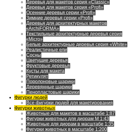
Деревья для макетов серия «Classic»
Деревья для макетов серия «Profi»
Осенние деревья серии «Profi»
Зимние деревья серии «Profi»
Деревья для архитектурных макетов
«ArchiFORMA»
Текстильные архитектурные деревья серия
«Micro»
Белые архитектурные деревья серия «White»
Реалистичные ели
Сосны
Цветущие деревья
Фруктовые деревья
Кусты для макета
Ретикулят
Поролоновые шарики
Деревянные шарики
Пенопластовые шарики
Фигурки людей
Все фигурки людей для макетирования
Фигурки животных
Животные для макетов в масштабе 1:87
Фигурки животных для диорам М 1:43
Животные для диорам в масштабе 1:35
Фигурки животных в масштабе 1:200