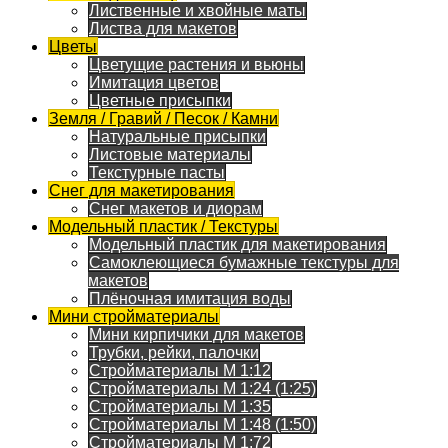
Лиственные и хвойные маты
Листва для макетов
Цветы
Цветущие растения и вьюны
Имитация цветов
Цветные присыпки
Земля / Гравий / Песок / Камни
Натуральные присыпки
Листовые материалы
Текстурные пасты
Снег для макетирования
Снег макетов и диорам
Модельный пластик / Текстуры
Модельный пластик для макетирования
Самоклеющиеся бумажные текстуры для
макетов
Плёночная имитация воды
Мини стройматериалы
Мини кирпичики для макетов
Трубки, рейки, палочки
Стройматериалы M 1:12
Стройматериалы M 1:24 (1:25)
Стройматериалы M 1:35
Стройматериалы M 1:48 (1:50)
Стройматериалы M 1:72