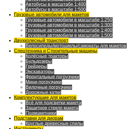
Автобусы в масштабе 1:400
Автобусы в масштабе 1:500
Грузовые автомобили для макетов
Грузовые автомобили в масштабе 1:250
Грузовые автомобили в масштабе 1:300
Грузовые автомобили в масштабе 1:400
Грузовые автомобили в масштабе 1:500
Двухколесный транспорт
Велосипеды/мотоциклы/самокаты для макетов
Спецтехника и Строительные машины
Колёсные тракторы
Бульдозеры
Грейдеры
Экскаваторы
Фронтальные погрузчики
Мини-погрузчики
Вилочные погрузчики
Дорожные катки
Комплектующие для макетов
Всё для подсветки макета
Защитное стекло макета
Подмакетники
Подставки для диорам
Круглые древесные спилы
Инструменты