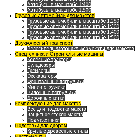
Автобусы в масштабе 1:400
Автобусы в масштабе 1:500
Грузовые автомобили для макетов
Грузовые автомобили в масштабе 1:250
Грузовые автомобили в масштабе 1:300
Грузовые автомобили в масштабе 1:400
Грузовые автомобили в масштабе 1:500
Двухколесный транспорт
Велосипеды/мотоциклы/самокаты для макетов
Спецтехника и Строительные машины
Колёсные тракторы
Бульдозеры
Грейдеры
Экскаваторы
Фронтальные погрузчики
Мини-погрузчики
Вилочные погрузчики
Дорожные катки
Комплектующие для макетов
Всё для подсветки макета
Защитное стекло макета
Подмакетники
Подставки для диорам
Круглые древесные спилы
Инструменты