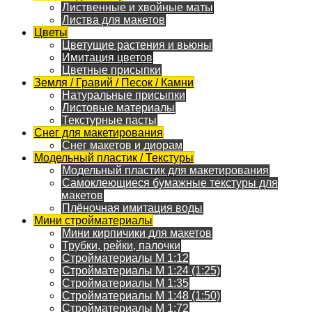
Лиственные и хвойные маты
Листва для макетов
Цветы
Цветущие растения и вьюны
Имитация цветов
Цветные присыпки
Земля / Гравий / Песок / Камни
Натуральные присыпки
Листовые материалы
Текстурные пасты
Снег для макетирования
Снег макетов и диорам
Модельный пластик / Текстуры
Модельный пластик для макетирования
Самоклеющиеся бумажные текстуры для
макетов
Плёночная имитация воды
Мини стройматериалы
Мини кирпичики для макетов
Трубки, рейки, палочки
Стройматериалы M 1:12
Стройматериалы M 1:24 (1:25)
Стройматериалы M 1:35
Стройматериалы M 1:48 (1:50)
Стройматериалы M 1:72