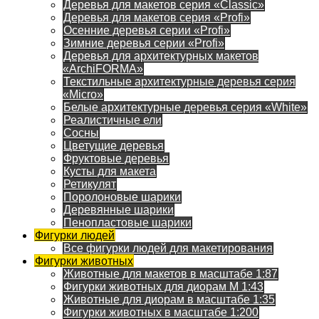
Деревья для макетов серия «Classic»
Деревья для макетов серия «Profi»
Осенние деревья серии «Profi»
Зимние деревья серии «Profi»
Деревья для архитектурных макетов
«ArchiFORMA»
Текстильные архитектурные деревья серия
«Micro»
Белые архитектурные деревья серия «White»
Реалистичные ели
Сосны
Цветущие деревья
Фруктовые деревья
Кусты для макета
Ретикулят
Поролоновые шарики
Деревянные шарики
Пенопластовые шарики
Фигурки людей
Все фигурки людей для макетирования
Фигурки животных
Животные для макетов в масштабе 1:87
Фигурки животных для диорам М 1:43
Животные для диорам в масштабе 1:35
Фигурки животных в масштабе 1:200