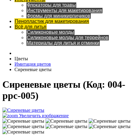
Флокаторы для травы
Инструменты для макетирования
Формы для миникирпичиков
Пенопластик для макетирования
Всё для литья
Силиконовые молды
Силиконовые молды для террейнов
Материалы для литья и отминки
Цветы
Имитация цветов
Сиреневые цветы
Сиреневые цветы
(Код:
004-
ppc-005
)
Увеличить изображение