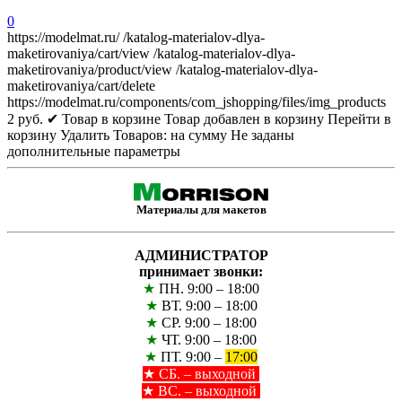
0
https://modelmat.ru/
/katalog-materialov-dlya-
maketirovaniya/cart/view
/katalog-materialov-dlya-
maketirovaniya/product/view
/katalog-materialov-dlya-
maketirovaniya/cart/delete
https://modelmat.ru/components/com_jshopping/files/img_products
2
руб.
✔ Товар в корзине
Товар добавлен в корзину
Перейти в
корзину
Удалить
Товаров:
на сумму
Не заданы
дополнительные параметры
Материалы для макетов
АДМИНИСТРАТОР
принимает звонки:
★
ПН. 9:00 – 18:00
★
ВТ. 9:00 – 18:00
★
СР. 9:00 – 18:00
★
ЧТ. 9:00 – 18:00
★
ПТ. 9:00 –
17:00
★
СБ. – выходной
★ ВС. – выходной