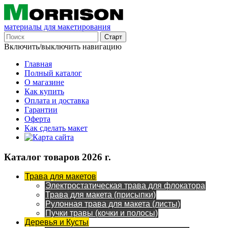
материалы для макетирования
Включить/выключить навигацию
Главная
Полный каталог
О магазине
Как купить
Оплата и доставка
Гарантии
Оферта
Как сделать макет
Каталог товаров 2026 г.
Трава для макетов
Электростатическая трава для флокатора
Трава для макета (присыпки)
Рулонная трава для макета (листы)
Пучки травы (кочки и полосы)
Деревья и Кусты