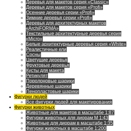
Деревья для макетов серия «Classic»
Деревья для макетов серия «Profi»
Осенние деревья серии «Profi»
Зимние деревья серии «Profi»
Деревья для архитектурных макетов
«ArchiFORMA»
Текстильные архитектурные деревья серия
«Micro»
Белые архитектурные деревья серия «White»
Реалистичные ели
Сосны
Цветущие деревья
Фруктовые деревья
Кусты для макета
Ретикулят
Поролоновые шарики
Деревянные шарики
Пенопластовые шарики
Фигурки людей
Все фигурки людей для макетирования
Фигурки животных
Животные для макетов в масштабе 1:87
Фигурки животных для диорам М 1:43
Животные для диорам в масштабе 1:35
Фигурки животных в масштабе 1:200