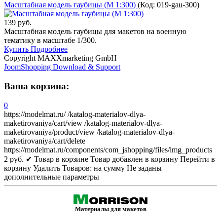
Масштабная модель гаубицы (М 1:300)
(Код:
019-gau-300
)
139 руб.
Масштабная модель гаубицы для макетов на военную
тематику в масштабе 1/300.
Купить
Подробнее
Copyright MAXXmarketing GmbH
JoomShopping Download & Support
Ваша корзина:
0
https://modelmat.ru/
/katalog-materialov-dlya-
maketirovaniya/cart/view
/katalog-materialov-dlya-
maketirovaniya/product/view
/katalog-materialov-dlya-
maketirovaniya/cart/delete
https://modelmat.ru/components/com_jshopping/files/img_products
2
руб.
✔ Товар в корзине
Товар добавлен в корзину
Перейти в
корзину
Удалить
Товаров:
на сумму
Не заданы
дополнительные параметры
Материалы для макетов