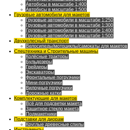
Автобусы в масштабе 1:400
Автобусы в масштабе 1:500
Грузовые автомобили для макетов
Грузовые автомобили в масштабе 1:250
Грузовые автомобили в масштабе 1:300
Грузовые автомобили в масштабе 1:400
Грузовые автомобили в масштабе 1:500
Двухколесный транспорт
Велосипеды/мотоциклы/самокаты для макетов
Спецтехника и Строительные машины
Колёсные тракторы
Бульдозеры
Грейдеры
Экскаваторы
Фронтальные погрузчики
Мини-погрузчики
Вилочные погрузчики
Дорожные катки
Комплектующие для макетов
Всё для подсветки макета
Защитное стекло макета
Подмакетники
Подставки для диорам
Круглые древесные спилы
Инструменты