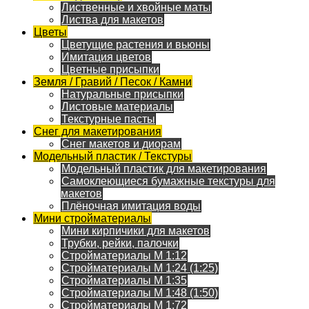
Лиственные и хвойные маты
Листва для макетов
Цветы
Цветущие растения и вьюны
Имитация цветов
Цветные присыпки
Земля / Гравий / Песок / Камни
Натуральные присыпки
Листовые материалы
Текстурные пасты
Снег для макетирования
Снег макетов и диорам
Модельный пластик / Текстуры
Модельный пластик для макетирования
Самоклеющиеся бумажные текстуры для
макетов
Плёночная имитация воды
Мини стройматериалы
Мини кирпичики для макетов
Трубки, рейки, палочки
Стройматериалы M 1:12
Стройматериалы M 1:24 (1:25)
Стройматериалы M 1:35
Стройматериалы M 1:48 (1:50)
Стройматериалы M 1:72