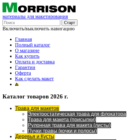
материалы для макетирования
Включить/выключить навигацию
Главная
Полный каталог
О магазине
Как купить
Оплата и доставка
Гарантии
Оферта
Как сделать макет
Каталог товаров 2026 г.
Трава для макетов
Электростатическая трава для флокатора
Трава для макета (присыпки)
Рулонная трава для макета (листы)
Пучки травы (кочки и полосы)
Деревья и Кусты