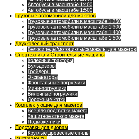
Автобусы в масштабе 1:400
Автобусы в масштабе 1:500
Грузовые автомобили для макетов
Грузовые автомобили в масштабе 1:250
Грузовые автомобили в масштабе 1:300
Грузовые автомобили в масштабе 1:400
Грузовые автомобили в масштабе 1:500
Двухколесный транспорт
Велосипеды/мотоциклы/самокаты для макетов
Спецтехника и Строительные машины
Колёсные тракторы
Бульдозеры
Грейдеры
Экскаваторы
Фронтальные погрузчики
Мини-погрузчики
Вилочные погрузчики
Дорожные катки
Комплектующие для макетов
Всё для подсветки макета
Защитное стекло макета
Подмакетники
Подставки для диорам
Круглые древесные спилы
Инструменты