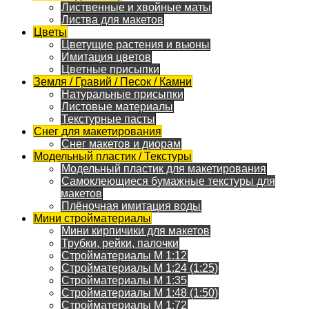
Лиственные и хвойные маты
Листва для макетов
Цветы
Цветущие растения и вьюны
Имитация цветов
Цветные присыпки
Земля / Гравий / Песок / Камни
Натуральные присыпки
Листовые материалы
Текстурные пасты
Снег для макетирования
Снег макетов и диорам
Модельный пластик / Текстуры
Модельный пластик для макетирования
Самоклеющиеся бумажные текстуры для
макетов
Плёночная имитация воды
Мини стройматериалы
Мини кирпичики для макетов
Трубки, рейки, палочки
Стройматериалы M 1:12
Стройматериалы M 1:24 (1:25)
Стройматериалы M 1:35
Стройматериалы M 1:48 (1:50)
Стройматериалы M 1:72