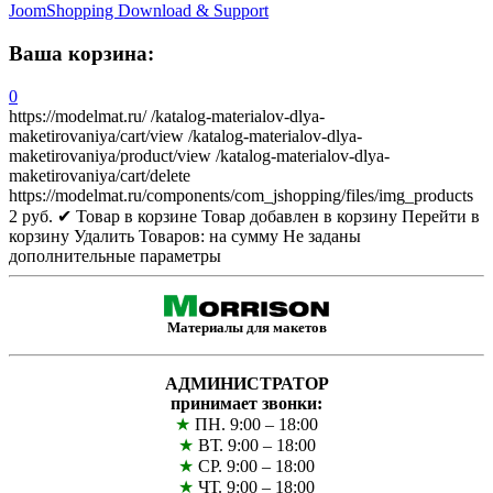
JoomShopping Download & Support
Ваша корзина:
0
https://modelmat.ru/
/katalog-materialov-dlya-
maketirovaniya/cart/view
/katalog-materialov-dlya-
maketirovaniya/product/view
/katalog-materialov-dlya-
maketirovaniya/cart/delete
https://modelmat.ru/components/com_jshopping/files/img_products
2
руб.
✔ Товар в корзине
Товар добавлен в корзину
Перейти в
корзину
Удалить
Товаров:
на сумму
Не заданы
дополнительные параметры
Материалы для макетов
АДМИНИСТРАТОР
принимает звонки:
★
ПН. 9:00 – 18:00
★
ВТ. 9:00 – 18:00
★
СР. 9:00 – 18:00
★
ЧТ. 9:00 – 18:00