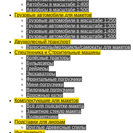
Автобусы в масштабе 1:400
Автобусы в масштабе 1:500
Грузовые автомобили для макетов
Грузовые автомобили в масштабе 1:250
Грузовые автомобили в масштабе 1:300
Грузовые автомобили в масштабе 1:400
Грузовые автомобили в масштабе 1:500
Двухколесный транспорт
Велосипеды/мотоциклы/самокаты для макетов
Спецтехника и Строительные машины
Колёсные тракторы
Бульдозеры
Грейдеры
Экскаваторы
Фронтальные погрузчики
Мини-погрузчики
Вилочные погрузчики
Дорожные катки
Комплектующие для макетов
Всё для подсветки макета
Защитное стекло макета
Подмакетники
Подставки для диорам
Круглые древесные спилы
Инструменты