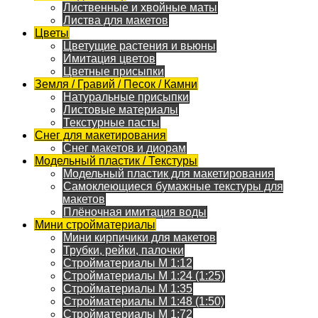
Лиственные и хвойные маты
Листва для макетов
Цветы
Цветущие растения и вьюны
Имитация цветов
Цветные присыпки
Земля / Гравий / Песок / Камни
Натуральные присыпки
Листовые материалы
Текстурные пасты
Снег для макетирования
Снег макетов и диорам
Модельный пластик / Текстуры
Модельный пластик для макетирования
Самоклеющиеся бумажные текстуры для
макетов
Плёночная имитация воды
Мини стройматериалы
Мини кирпичики для макетов
Трубки, рейки, палочки
Стройматериалы M 1:12
Стройматериалы M 1:24 (1:25)
Стройматериалы M 1:35
Стройматериалы M 1:48 (1:50)
Стройматериалы M 1:72