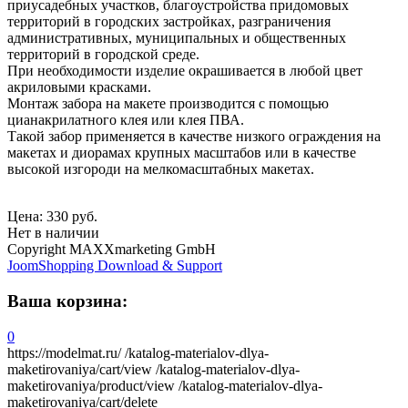
приусадебных участков, благоустройства придомовых
территорий в городских застройках, разграничения
административных, муниципальных и общественных
территорий в городской среде.
При необходимости изделие окрашивается в любой цвет
акриловыми красками.
Монтаж забора на макете производится с помощью
цианакрилатного клея или клея ПВА.
Такой забор применяется в качестве низкого ограждения на
макетах и диорамах крупных масштабов или в качестве
высокой изгороди на мелкомасштабных макетах.
Цена:
330 руб.
Нет в наличии
Copyright MAXXmarketing GmbH
JoomShopping Download & Support
Ваша корзина:
0
https://modelmat.ru/
/katalog-materialov-dlya-
maketirovaniya/cart/view
/katalog-materialov-dlya-
maketirovaniya/product/view
/katalog-materialov-dlya-
maketirovaniya/cart/delete