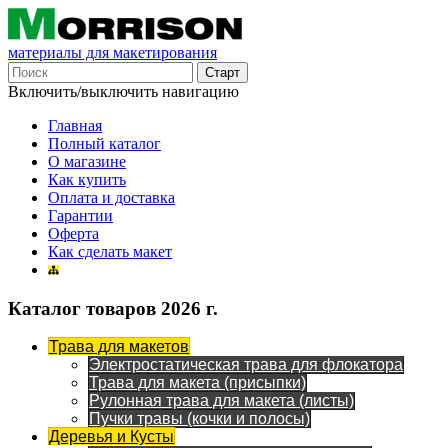
материалы для макетирования
Включить/выключить навигацию
Главная
Полный каталог
О магазине
Как купить
Оплата и доставка
Гарантии
Оферта
Как сделать макет
Каталог товаров 2026 г.
Трава для макетов
Электростатическая трава для флокатора
Трава для макета (присыпки)
Рулонная трава для макета (листы)
Пучки травы (кочки и полосы)
Деревья и Кусты