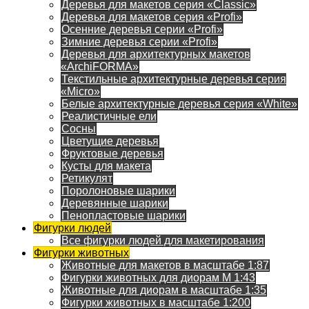
Деревья для макетов серия «Classic»
Деревья для макетов серия «Profi»
Осенние деревья серии «Profi»
Зимние деревья серии «Profi»
Деревья для архитектурных макетов
«ArchiFORMA»
Текстильные архитектурные деревья серия
«Micro»
Белые архитектурные деревья серия «White»
Реалистичные ели
Сосны
Цветущие деревья
Фруктовые деревья
Кусты для макета
Ретикулят
Поролоновые шарики
Деревянные шарики
Пенопластовые шарики
Фигурки людей
Все фигурки людей для макетирования
Фигурки животных
Животные для макетов в масштабе 1:87
Фигурки животных для диорам М 1:43
Животные для диорам в масштабе 1:35
Фигурки животных в масштабе 1:200