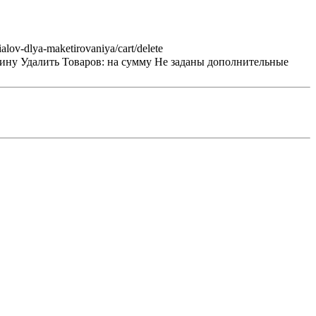
ialov-dlya-maketirovaniya/cart/delete
зину
Удалить
Товаров:
на сумму
Не заданы дополнительные