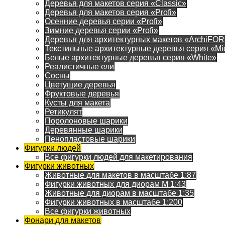
Деревья для макетов серия «Classic»
Деревья для макетов серия «Profi»
Осенние деревья серии «Profi»
Зимние деревья серии «Profi»
Деревья для архитектурных макетов «ArchiFO
Текстильные архитектурные деревья серия «Mi
Белые архитектурные деревья серия «White»
Реалистичные ели
Сосны
Цветущие деревья
Фруктовые деревья
Кусты для макета
Ретикулят
Поролоновые шарики
Деревянные шарики
Пенопластовые шарики
Фигурки людей
Все фигурки людей для макетирования
Фигурки животных
Животные для макетов в масштабе 1:87
Фигурки животных для диорам М 1:43
Животные для диорам в масштабе 1:35
Фигурки животных в масштабе 1:200
Все фигурки животных
Фонари для макетов