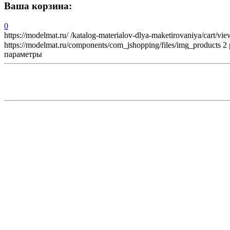
Ваша корзина:
0
https://modelmat.ru/
/katalog-materialov-dlya-maketirovaniya/cart/vie
https://modelmat.ru/components/com_jshopping/files/img_products
2
параметры