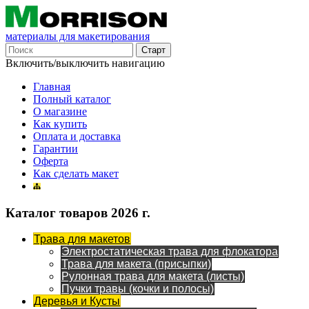
материалы для макетирования
Включить/выключить навигацию
Главная
Полный каталог
О магазине
Как купить
Оплата и доставка
Гарантии
Оферта
Как сделать макет
Каталог товаров 2026 г.
Трава для макетов
Электростатическая трава для флокатора
Трава для макета (присыпки)
Рулонная трава для макета (листы)
Пучки травы (кочки и полосы)
Деревья и Кусты