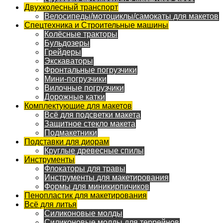
Двухколесный транспорт
Велосипеды/мотоциклы/самокаты для макетов
Спецтехника и Строительные машины
Колёсные тракторы
Бульдозеры
Грейдеры
Экскаваторы
Фронтальные погрузчики
Мини-погрузчики
Вилочные погрузчики
Дорожные катки
Комплектующие для макетов
Всё для подсветки макета
Защитное стекло макета
Подмакетники
Подставки для диорам
Круглые древесные спилы
Инструменты
Флокаторы для травы
Инструменты для макетирования
Формы для миникирпичиков
Пенопластик для макетирования
Всё для литья
Силиконовые молды
Силиконовые молды для террейнов