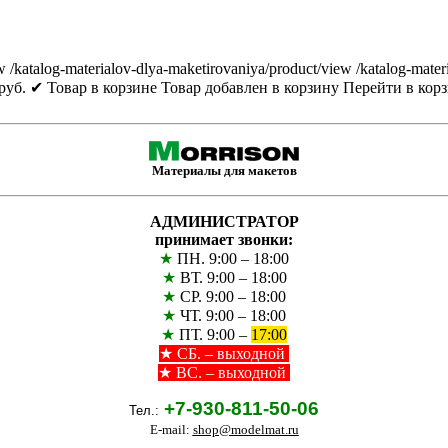
w
/katalog-materialov-dlya-maketirovaniya/product/view
/katalog-mater
руб.
✔ Товар в корзине
Товар добавлен в корзину
Перейти в кор
Материалы для макетов
АДМИНИСТРАТОР
принимает звонки:
★
ПН. 9:00 – 18:00
★
ВТ. 9:00 – 18:00
★
СР. 9:00 – 18:00
★
ЧТ. 9:00 – 18:00
★
ПТ. 9:00 –
17:00
★
СБ. – выходной
★ ВС. – выходной
+7-930-811-50-06
Тел.:
E-mail:
shop@modelmat.ru