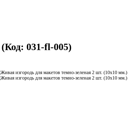
)
(Код:
031-fl-005
)