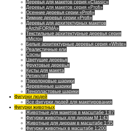
Деревья для макетов серия «Classic»
Деревья для макетов серия «Profi»
Осенние деревья серии «Profi»
Зимние деревья серии «Profi»
Деревья для архитектурных макетов
«ArchiFORMA»
Текстильные архитектурные деревья серия
«Micro»
Белые архитектурные деревья серия «White»
Реалистичные ели
Сосны
Цветущие деревья
Фруктовые деревья
Кусты для макета
Ретикулят
Поролоновые шарики
Деревянные шарики
Пенопластовые шарики
Фигурки людей
Все фигурки людей для макетирования
Фигурки животных
Животные для макетов в масштабе 1:87
Фигурки животных для диорам М 1:43
Животные для диорам в масштабе 1:35
Фигурки животных в масштабе 1:200