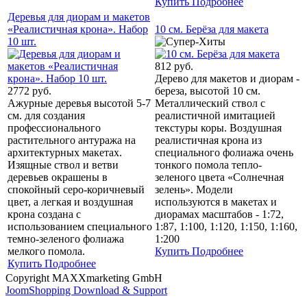
Купить
Подробнее
Деревья для диорам и макетов
«Реалистичная крона». Набор
10 см. Берёза для макета
10 шт.
812 руб.
Дерево для макетов и диорам -
2772 руб.
береза, высотой 10 см.
Ажурные деревья высотой 5-7
Металлический ствол с
см. для создания
реалистичной имитацией
профессионального
текстуры коры. Воздушная
растительного антуража на
реалистичная крона из
архитектурных макетах.
специального фолиажа очень
Изящные ствол и ветви
тонкого помола тепло-
деревьев окрашены в
зеленого цвета «Солнечная
спокойный серо-коричневый
зелень». Модели
цвет, а легкая и воздушная
используются в макетах и
крона создана с
диорамах масштабов - 1:72,
использованием специального
1:87, 1:100, 1:120, 1:150, 1:160,
темно-зеленого фолиажа
1:200
мелкого помола.
Купить
Подробнее
Купить
Подробнее
Copyright MAXXmarketing GmbH
JoomShopping Download & Support