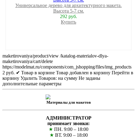
Универсальное дерево для архитектурного макета.
Высота 5-7 см.
292 руб.
Купить
maketirovaniya/product/view
/katalog-materialov-dlya-
maketirovaniya/cart/delete
https://modelmat.ru/components/com_jshopping/files/img_products
2
руб.
✔ Товар в корзине
Товар добавлен в корзину
Перейти в
корзину
Удалить
Товаров:
на сумму
Не заданы
дополнительные параметры
Материалы для макетов
АДМИНИСТРАТОР
принимает звонки:
★
ПН. 9:00 – 18:00
★
ВТ. 9:00 – 18:00