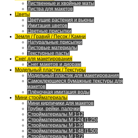
Лиственные и хвойные маты
Листва для макетов
Цветы
Цветущие растения и вьюны
Имитация цветов
Цветные присыпки
Земля / Гравий / Песок / Камни
Натуральные присыпки
Листовые материалы
Текстурные пасты
Снег для макетирования
Снег макетов и диорам
Модельный пластик / Текстуры
Модельный пластик для макетирования
Самоклеющиеся бумажные текстуры для
макетов
Плёночная имитация воды
Мини стройматериалы
Мини кирпичики для макетов
Трубки, рейки, палочки
Стройматериалы M 1:12
Стройматериалы M 1:24 (1:25)
Стройматериалы M 1:35
Стройматериалы M 1:48 (1:50)
Стройматериалы M 1:72