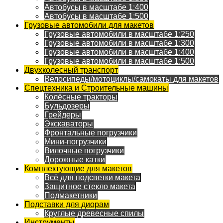
Автобусы в масштабе 1:400
Автобусы в масштабе 1:500
Грузовые автомобили для макетов
Грузовые автомобили в масштабе 1:250
Грузовые автомобили в масштабе 1:300
Грузовые автомобили в масштабе 1:400
Грузовые автомобили в масштабе 1:500
Двухколесный транспорт
Велосипеды/мотоциклы/самокаты для макетов
Спецтехника и Строительные машины
Колёсные тракторы
Бульдозеры
Грейдеры
Экскаваторы
Фронтальные погрузчики
Мини-погрузчики
Вилочные погрузчики
Дорожные катки
Комплектующие для макетов
Всё для подсветки макета
Защитное стекло макета
Подмакетники
Подставки для диорам
Круглые древесные спилы
Инструменты