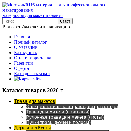
материалы для макетирования
Включить/выключить навигацию
Главная
Полный каталог
О магазине
Как купить
Оплата и доставка
Гарантии
Оферта
Как сделать макет
Каталог товаров 2026 г.
Трава для макетов
Электростатическая трава для флокатора
Трава для макета (присыпки)
Рулонная трава для макета (листы)
Пучки травы (кочки и полосы)
Деревья и Кусты