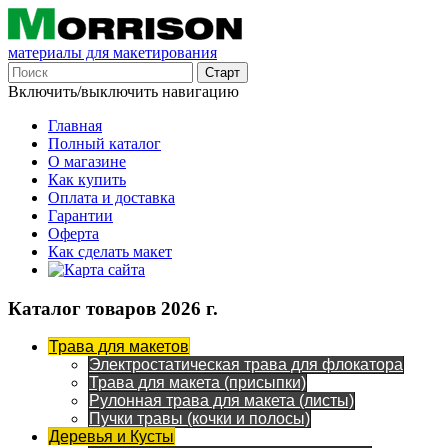
материалы для макетирования
Включить/выключить навигацию
Главная
Полный каталог
О магазине
Как купить
Оплата и доставка
Гарантии
Оферта
Как сделать макет
Каталог товаров 2026 г.
Трава для макетов
Электростатическая трава для флокатора
Трава для макета (присыпки)
Рулонная трава для макета (листы)
Пучки травы (кочки и полосы)
Деревья и Кусты