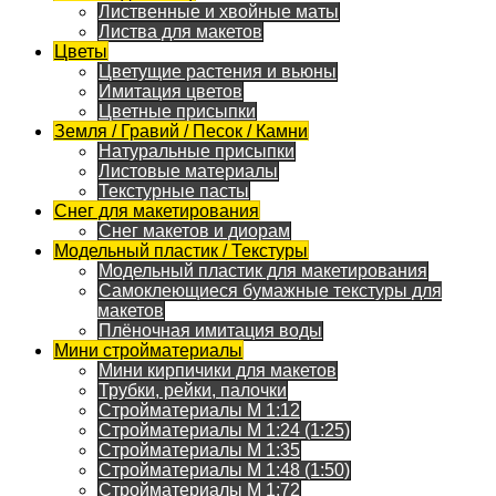
Лиственные и хвойные маты
Листва для макетов
Цветы
Цветущие растения и вьюны
Имитация цветов
Цветные присыпки
Земля / Гравий / Песок / Камни
Натуральные присыпки
Листовые материалы
Текстурные пасты
Снег для макетирования
Снег макетов и диорам
Модельный пластик / Текстуры
Модельный пластик для макетирования
Самоклеющиеся бумажные текстуры для
макетов
Плёночная имитация воды
Мини стройматериалы
Мини кирпичики для макетов
Трубки, рейки, палочки
Стройматериалы M 1:12
Стройматериалы M 1:24 (1:25)
Стройматериалы M 1:35
Стройматериалы M 1:48 (1:50)
Стройматериалы M 1:72