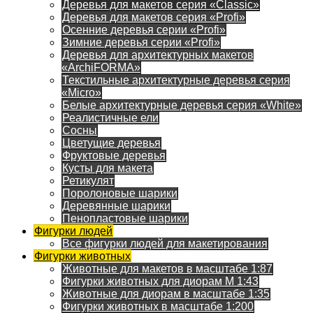
Деревья для макетов серия «Classic»
Деревья для макетов серия «Profi»
Осенние деревья серии «Profi»
Зимние деревья серии «Profi»
Деревья для архитектурных макетов
«ArchiFORMA»
Текстильные архитектурные деревья серия
«Micro»
Белые архитектурные деревья серия «White»
Реалистичные ели
Сосны
Цветущие деревья
Фруктовые деревья
Кусты для макета
Ретикулят
Поролоновые шарики
Деревянные шарики
Пенопластовые шарики
Фигурки людей
Все фигурки людей для макетирования
Фигурки животных
Животные для макетов в масштабе 1:87
Фигурки животных для диорам М 1:43
Животные для диорам в масштабе 1:35
Фигурки животных в масштабе 1:200