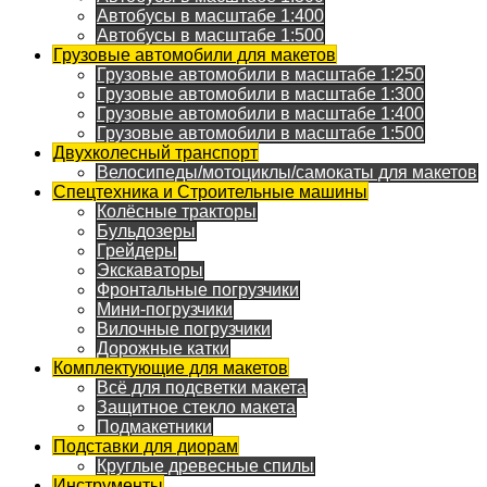
Автобусы в масштабе 1:400
Автобусы в масштабе 1:500
Грузовые автомобили для макетов
Грузовые автомобили в масштабе 1:250
Грузовые автомобили в масштабе 1:300
Грузовые автомобили в масштабе 1:400
Грузовые автомобили в масштабе 1:500
Двухколесный транспорт
Велосипеды/мотоциклы/самокаты для макетов
Спецтехника и Строительные машины
Колёсные тракторы
Бульдозеры
Грейдеры
Экскаваторы
Фронтальные погрузчики
Мини-погрузчики
Вилочные погрузчики
Дорожные катки
Комплектующие для макетов
Всё для подсветки макета
Защитное стекло макета
Подмакетники
Подставки для диорам
Круглые древесные спилы
Инструменты