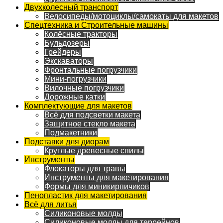
Двухколесный транспорт
Велосипеды/мотоциклы/самокаты для макетов
Спецтехника и Строительные машины
Колёсные тракторы
Бульдозеры
Грейдеры
Экскаваторы
Фронтальные погрузчики
Мини-погрузчики
Вилочные погрузчики
Дорожные катки
Комплектующие для макетов
Всё для подсветки макета
Защитное стекло макета
Подмакетники
Подставки для диорам
Круглые древесные спилы
Инструменты
Флокаторы для травы
Инструменты для макетирования
Формы для миникирпичиков
Пенопластик для макетирования
Всё для литья
Силиконовые молды
Силиконовые молды для террейнов