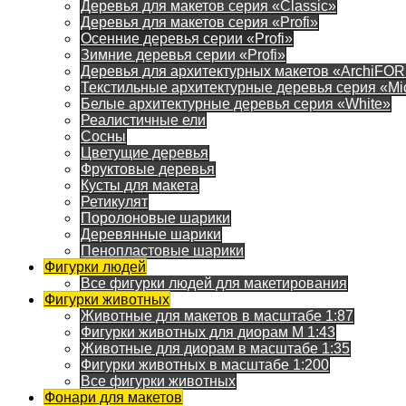
Деревья для макетов серия «Classic»
Деревья для макетов серия «Profi»
Осенние деревья серии «Profi»
Зимние деревья серии «Profi»
Деревья для архитектурных макетов «ArchiFO
Текстильные архитектурные деревья серия «Mi
Белые архитектурные деревья серия «White»
Реалистичные ели
Сосны
Цветущие деревья
Фруктовые деревья
Кусты для макета
Ретикулят
Поролоновые шарики
Деревянные шарики
Пенопластовые шарики
Фигурки людей
Все фигурки людей для макетирования
Фигурки животных
Животные для макетов в масштабе 1:87
Фигурки животных для диорам М 1:43
Животные для диорам в масштабе 1:35
Фигурки животных в масштабе 1:200
Все фигурки животных
Фонари для макетов