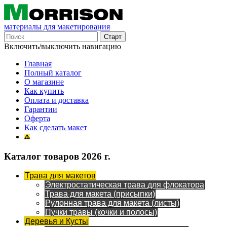
материалы для макетирования
Включить/выключить навигацию
Главная
Полный каталог
О магазине
Как купить
Оплата и доставка
Гарантии
Оферта
Как сделать макет
Каталог товаров 2026 г.
Трава для макетов
Электростатическая трава для флокатора
Трава для макета (присыпки)
Рулонная трава для макета (листы)
Пучки травы (кочки и полосы)
Деревья и Кусты