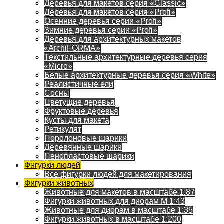
Деревья для макетов серия «Classic»
Деревья для макетов серия «Profi»
Осенние деревья серии «Profi»
Зимние деревья серии «Profi»
Деревья для архитектурных макетов
«ArchiFORMA»
Текстильные архитектурные деревья серия
«Micro»
Белые архитектурные деревья серия «White»
Реалистичные ели
Сосны
Цветущие деревья
Фруктовые деревья
Кусты для макета
Ретикулят
Поролоновые шарики
Деревянные шарики
Пенопластовые шарики
Фигурки людей
Все фигурки людей для макетирования
Фигурки животных
Животные для макетов в масштабе 1:87
Фигурки животных для диорам М 1:43
Животные для диорам в масштабе 1:35
Фигурки животных в масштабе 1:200