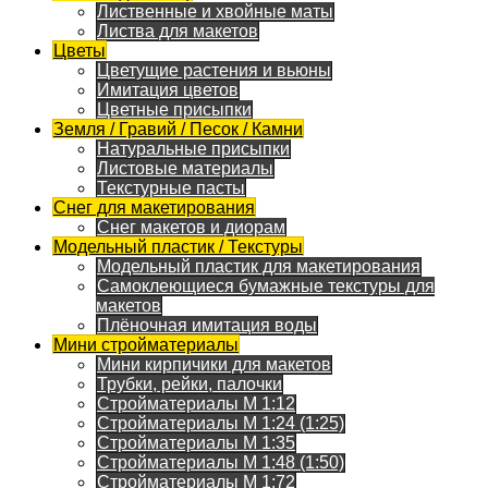
Лиственные и хвойные маты
Листва для макетов
Цветы
Цветущие растения и вьюны
Имитация цветов
Цветные присыпки
Земля / Гравий / Песок / Камни
Натуральные присыпки
Листовые материалы
Текстурные пасты
Снег для макетирования
Снег макетов и диорам
Модельный пластик / Текстуры
Модельный пластик для макетирования
Самоклеющиеся бумажные текстуры для
макетов
Плёночная имитация воды
Мини стройматериалы
Мини кирпичики для макетов
Трубки, рейки, палочки
Стройматериалы M 1:12
Стройматериалы M 1:24 (1:25)
Стройматериалы M 1:35
Стройматериалы M 1:48 (1:50)
Стройматериалы M 1:72