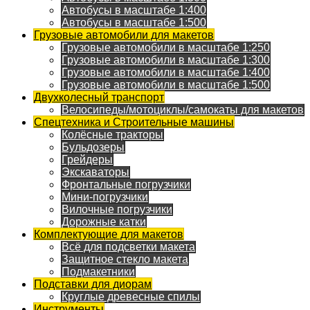
Автобусы в масштабе 1:400
Автобусы в масштабе 1:500
Грузовые автомобили для макетов
Грузовые автомобили в масштабе 1:250
Грузовые автомобили в масштабе 1:300
Грузовые автомобили в масштабе 1:400
Грузовые автомобили в масштабе 1:500
Двухколесный транспорт
Велосипеды/мотоциклы/самокаты для макетов
Спецтехника и Строительные машины
Колёсные тракторы
Бульдозеры
Грейдеры
Экскаваторы
Фронтальные погрузчики
Мини-погрузчики
Вилочные погрузчики
Дорожные катки
Комплектующие для макетов
Всё для подсветки макета
Защитное стекло макета
Подмакетники
Подставки для диорам
Круглые древесные спилы
Инструменты