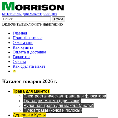
материалы для макетирования
Включить/выключить навигацию
Главная
Полный каталог
О магазине
Как купить
Оплата и доставка
Гарантии
Оферта
Как сделать макет
Каталог товаров 2026 г.
Трава для макетов
Электростатическая трава для флокатора
Трава для макета (присыпки)
Рулонная трава для макета (листы)
Пучки травы (кочки и полосы)
Деревья и Кусты