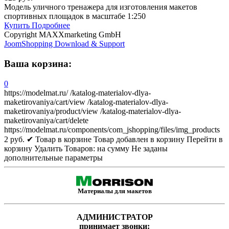
Модель уличного тренажера для изготовления макетов
спортивных площадок в масштабе 1:250
Купить
Подробнее
Copyright MAXXmarketing GmbH
JoomShopping Download & Support
Ваша корзина:
0
https://modelmat.ru/
/katalog-materialov-dlya-
maketirovaniya/cart/view
/katalog-materialov-dlya-
maketirovaniya/product/view
/katalog-materialov-dlya-
maketirovaniya/cart/delete
https://modelmat.ru/components/com_jshopping/files/img_products
2
руб.
✔ Товар в корзине
Товар добавлен в корзину
Перейти в
корзину
Удалить
Товаров:
на сумму
Не заданы
дополнительные параметры
Материалы для макетов
АДМИНИСТРАТОР
принимает звонки: