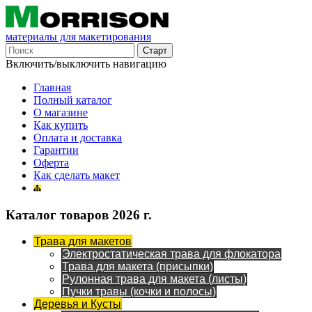
материалы для макетирования
Включить/выключить навигацию
Главная
Полный каталог
О магазине
Как купить
Оплата и доставка
Гарантии
Оферта
Как сделать макет
Каталог товаров 2026 г.
Трава для макетов
Электростатическая трава для флокатора
Трава для макета (присыпки)
Рулонная трава для макета (листы)
Пучки травы (кочки и полосы)
Деревья и Кусты