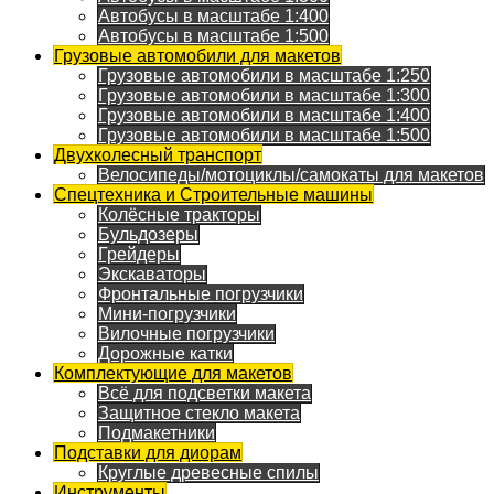
Автобусы в масштабе 1:400
Автобусы в масштабе 1:500
Грузовые автомобили для макетов
Грузовые автомобили в масштабе 1:250
Грузовые автомобили в масштабе 1:300
Грузовые автомобили в масштабе 1:400
Грузовые автомобили в масштабе 1:500
Двухколесный транспорт
Велосипеды/мотоциклы/самокаты для макетов
Спецтехника и Строительные машины
Колёсные тракторы
Бульдозеры
Грейдеры
Экскаваторы
Фронтальные погрузчики
Мини-погрузчики
Вилочные погрузчики
Дорожные катки
Комплектующие для макетов
Всё для подсветки макета
Защитное стекло макета
Подмакетники
Подставки для диорам
Круглые древесные спилы
Инструменты