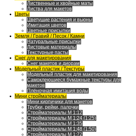
Лиственные и хвойные маты
Листва для макетов
Цветы
Цветущие растения и вьюны
Имитация цветов
Цветные присыпки
Земля / Гравий / Песок / Камни
Натуральные присыпки
Листовые материалы
Текстурные пасты
Снег для макетирования
Снег макетов и диорам
Модельный пластик / Текстуры
Модельный пластик для макетирования
Самоклеющиеся бумажные текстуры для
макетов
Плёночная имитация воды
Мини стройматериалы
Мини кирпичики для макетов
Трубки, рейки, палочки
Стройматериалы M 1:12
Стройматериалы M 1:24 (1:25)
Стройматериалы M 1:35
Стройматериалы M 1:48 (1:50)
Стройматериалы M 1:72