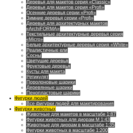
Деревья для макетов серия «Classic»
Деревья для макетов серия «Profi»
Осенние деревья серии «Profi»
Зимние деревья серии «Profi»
Деревья для архитектурных макетов
«ArchiFORMA»
Текстильные архитектурные деревья серия
«Micro»
Белые архитектурные деревья серия «White»
Реалистичные ели
Сосны
Цветущие деревья
Фруктовые деревья
Кусты для макета
Ретикулят
Поролоновые шарики
Деревянные шарики
Пенопластовые шарики
Фигурки людей
Все фигурки людей для макетирования
Фигурки животных
Животные для макетов в масштабе 1:87
Фигурки животных для диорам М 1:43
Животные для диорам в масштабе 1:35
Фигурки животных в масштабе 1:200