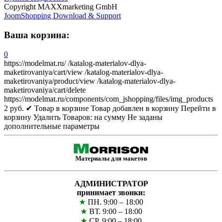
Copyright MAXXmarketing GmbH
JoomShopping Download & Support
Ваша корзина:
0
https://modelmat.ru/
/katalog-materialov-dlya-
maketirovaniya/cart/view
/katalog-materialov-dlya-
maketirovaniya/product/view
/katalog-materialov-dlya-
maketirovaniya/cart/delete
https://modelmat.ru/components/com_jshopping/files/img_products
2
руб.
✔ Товар в корзине
Товар добавлен в корзину
Перейти в
корзину
Удалить
Товаров:
на сумму
Не заданы
дополнительные параметры
Материалы для макетов
АДМИНИСТРАТОР
принимает звонки:
★
ПН. 9:00 – 18:00
★
ВТ. 9:00 – 18:00
★
СР. 9:00 – 18:00