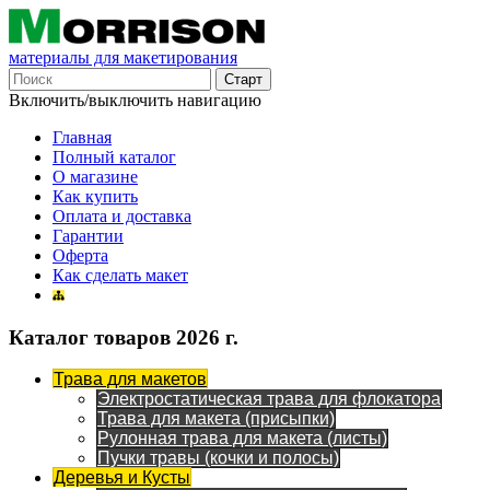
материалы для макетирования
Включить/выключить навигацию
Главная
Полный каталог
О магазине
Как купить
Оплата и доставка
Гарантии
Оферта
Как сделать макет
Каталог товаров 2026 г.
Трава для макетов
Электростатическая трава для флокатора
Трава для макета (присыпки)
Рулонная трава для макета (листы)
Пучки травы (кочки и полосы)
Деревья и Кусты