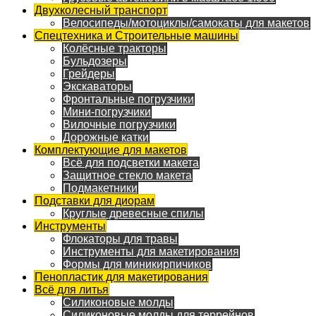
Двухколесный транспорт
Велосипеды/мотоциклы/самокаты для макетов
Спецтехника и Строительные машины
Колёсные тракторы
Бульдозеры
Грейдеры
Экскаваторы
Фронтальные погрузчики
Мини-погрузчики
Вилочные погрузчики
Дорожные катки
Комплектующие для макетов
Всё для подсветки макета
Защитное стекло макета
Подмакетники
Подставки для диорам
Круглые древесные спилы
Инструменты
Флокаторы для травы
Инструменты для макетирования
Формы для миникирпичиков
Пенопластик для макетирования
Всё для литья
Силиконовые молды
Силиконовые молды для террейнов