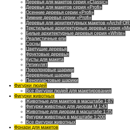
Деревья для макетов серия «Classic»
Деревья для макетов серия «Profi»
Осенние деревья серии «Profi»
Зимние деревья серии «Profi»
Деревья для архитектурных макетов «ArchiFO
Текстильные архитектурные деревья серия «Mi
Белые архитектурные деревья серия «White»
Реалистичные ели
Сосны
Цветущие деревья
Фруктовые деревья
Кусты для макета
Ретикулят
Поролоновые шарики
Деревянные шарики
Пенопластовые шарики
Фигурки людей
Все фигурки людей для макетирования
Фигурки животных
Животные для макетов в масштабе 1:87
Фигурки животных для диорам М 1:43
Животные для диорам в масштабе 1:35
Фигурки животных в масштабе 1:200
Все фигурки животных
Фонари для макетов